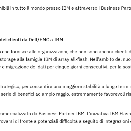
ibili in tutto il mondo presso IBM e attraverso i Business Part
e dei clienti da Dell/EMC a IBM
o che fornisce alle organizzazioni, che non sono ancora clienti 
storage alla famiglia IBM di array all-flash. Nell'ambito del nu
e e migrazione dei dati per cinque giorni consecutivi, per la sos
rategico, per consentire una maggiore stabilità a lungo termi
na serie di benefici ad ampio raggio, estremamente favorevoli ri
ommercializzato da Business Partner IBM. L'iniziativa IBM Flash
varsi di fronte a potenziali difficoltà a seguito di integrazioni 