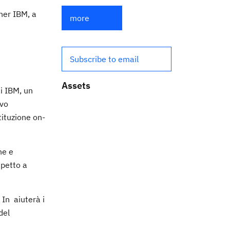
ner IBM, a
more
Subscribe to email
Assets
di IBM, un
ovo
tituzione on-
ne e
spetto a
 In aiuterà i
del