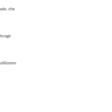
pale, che
torage
utilizzano