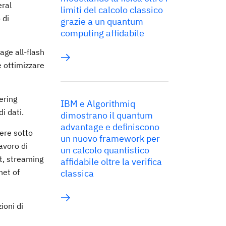
eral
limiti del calcolo classico
 di
grazie a un quantum
computing affidabile
age all-flash
e ottimizzare
ering
IBM e Algorithmiq
i dati.
dimostrano il quantum
advantage e definiscono
nere sotto
un nuovo framework per
avoro di
un calcolo quantistico
st, streaming
affidabile oltre la verifica
net of
classica
ioni di