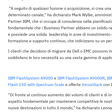
“A seguito di qualsiasi fusione o acquisizione, si crea una
determinato canale,” ha dichiarato Mark Wyllie, amministr
Partner IBM, che si occupa di consulenza nella pianificazi
fondamentale che i Business Partner abbiano un solido r
e possiede una solida leadership in aree di investimento c
formazione e supporto continuo, che indirizzano su un per
I clienti che decidono di migrare da Dell o EMC possono ino
soddisfano le loro necessità su una vasta gamma di applicaz
IBM FlashSystem A9000
e
IBM FlashSystem A9000R
,
IB
Flash 150 with Spectrum Scale
e offerte
VersaStack
con 
“Di fronte al continuo aumento dei volumi di clienti e di in
aspetto fondamentale per mantenere competitive le nostr
nuove destinazioni in tutto il mondo,” ha dichiarato Leon