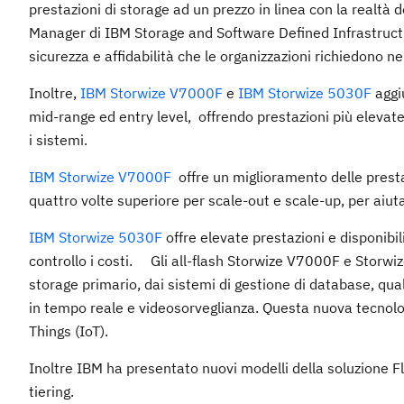
prestazioni di storage ad un prezzo in linea con la realtà d
Manager di IBM Storage and Software Defined Infrastructure
sicurezza e affidabilità che le organizzazioni richiedono ne
Inoltre,
IBM Storwize V7000F
e
IBM Storwize 5030F
aggiu
mid-range ed entry level, offrendo prestazioni più elevate
i sistemi.
IBM Storwize V7000F
offre un miglioramento delle presta
quattro volte superiore per scale-out e scale-up, per aiuta
IBM Storwize 5030F
offre elevate prestazioni e disponibili
controllo i costi. Gli all-flash Storwize V7000F e Storwiz
storage primario, dai sistemi di gestione di database, qua
in tempo reale e videosorveglianza. Questa nuova tecnologi
Things (IoT).
Inoltre IBM ha presentato nuovi modelli della soluzione F
tiering.