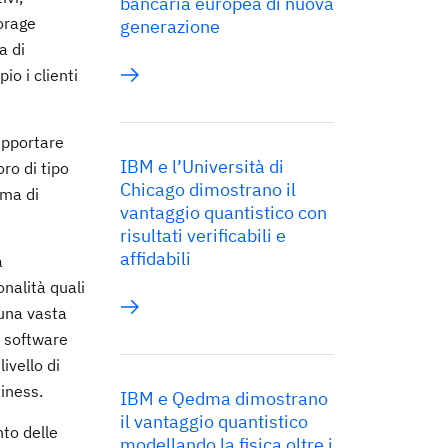
bancaria europea di nuova
torage
generazione
a di
o i clienti
upportare
IBM e l’Università di
oro di tipo
Chicago dimostrano il
mma di
vantaggio quantistico con
risultati verificabili e
affidabili
a
onalità quali
 una vasta
Il software
ivello di
siness.
IBM e Qedma dimostrano
il vantaggio quantistico
to delle
modellando la fisica oltre i