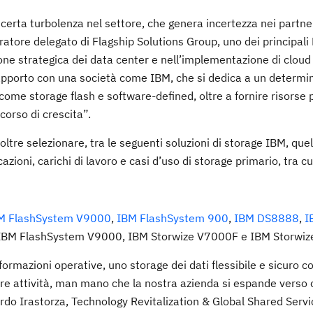
 certa turbolenza nel settore, che genera incertezza nei partne
atore delegato di Flagship Solutions Group, uno dei principali
one strategica dei data center e nell’implementazione di cloud i
apporto con una società come IBM, che si dedica a un determi
ome storage flash e software-defined, oltre a fornire risorse 
corso di crescita”.
ltre selezionare, tra le seguenti soluzioni di storage IBM, que
ioni, carichi di lavoro e casi d’uso di storage primario, tra cu
M FlashSystem V9000
,
IBM FlashSystem 900
,
IBM DS8888
,
I
IBM FlashSystem V9000, IBM Storwize V7000F e IBM Storwiz
formazioni operative, uno storage dei dati flessibile e sicuro c
e attività, man mano che la nostra azienda si espande verso c
ardo Irastorza, Technology Revitalization & Global Shared Serv