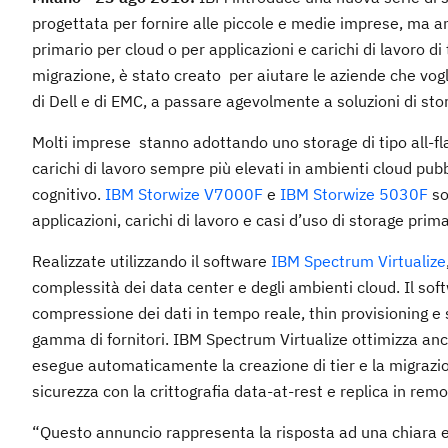
progettata per fornire alle piccole e medie imprese, ma anc
primario per cloud o per applicazioni e carichi di lavoro 
migrazione, è stato creato per aiutare le aziende che vog
di Dell e di EMC, a passare agevolmente a soluzioni di sto
Molti imprese stanno adottando uno storage di tipo all-fla
carichi di lavoro sempre più elevati in ambienti cloud pubbli
cognitivo.
IBM Storwize V7000F
e
IBM Storwize 5030F
so
applicazioni, carichi di lavoro e casi d’uso di storage pr
Realizzate utilizzando il software
IBM Spectrum Virtualize
complessità dei data center e degli ambienti cloud. Il sof
compressione dei dati in tempo reale, thin provisioning e 
gamma di fornitori. IBM Spectrum Virtualize ottimizza anche l
esegue automaticamente la creazione di tier e la migrazione
sicurezza con la crittografia data-at-rest e replica in remot
“Questo annuncio rappresenta la risposta ad una chiara es