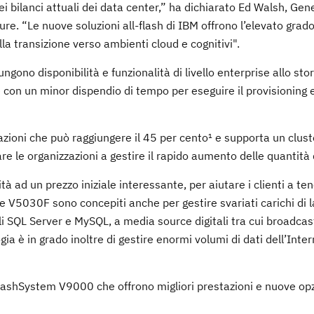
ei bilanci attuali dei data center,” ha dichiarato Ed Walsh, Gen
. “Le nuove soluzioni all-flash di IBM offrono l’elevato grado
lla transizione verso ambienti cloud e cognitivi".
ngono disponibilità e funzionalità di livello enterprise allo stor
 con un minor dispendio di tempo per eseguire il provisioning 
zioni che può raggiungere il 45 per cento¹ e supporta un clust
re le organizzazioni a gestire il rapido aumento delle quantità d
tà ad un prezzo iniziale interessante, per aiutare i clienti a te
e V5030F sono concepiti anche per gestire svariati carichi di l
li SQL Server e MySQL, a media source digitali tra cui broadca
a è in grado inoltre di gestire enormi volumi di dati dell’Inter
lashSystem V9000 che offrono migliori prestazioni e nuove opz