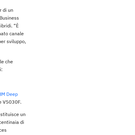
r di un
 Business
bridi. “È
nato canale
per sviluppo,
lle che
i:
BM Deep
e V5030F.
ostituisce un
entinaia di
ices