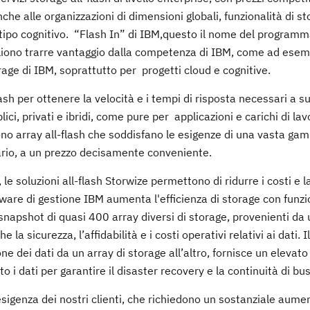
he alle organizzazioni di dimensioni globali, funzionalità di s
di tipo cognitivo. “Flash In” di IBM,questo il nome del programm
liono trarre vantaggio dalla competenza di IBM, come ad esempi
rage di IBM, soprattutto per progetti cloud e cognitive.
sh per ottenere la velocità e i tempi di risposta necessari a s
ci, privati e ibridi, come pure per applicazioni e carichi di lav
no array all-flash che soddisfano le esigenze di una vasta ga
imario, a un prezzo decisamente conveniente.
, le soluzioni all-flash Storwize permettono di ridurre i costi e l
tware di gestione IBM aumenta l'efficienza di storage con funzi
snapshot di quasi 400 array diversi di storage, provenienti da
a sicurezza, l’affidabilità e i costi operativi relativi ai dati. 
 dei dati da un array di storage all’altro, fornisce un elevato l
o i dati per garantire il disaster recovery e la continuità di bu
igenza dei nostri clienti, che richiedono un sostanziale aumen