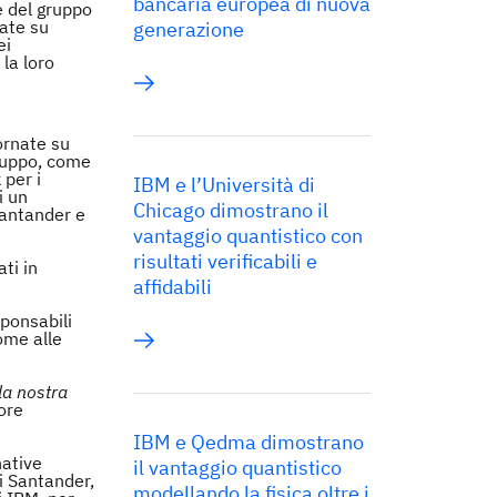
bancaria europea di nuova
e del gruppo
tate su
generazione
ei
la loro
ornate su
 gruppo, come
 per i
IBM e l’Università di
i un
Chicago dimostrano il
Santander e
vantaggio quantistico con
risultati verificabili e
ati in
affidabili
sponsabili
come alle
la nostra
ore
IBM e Qedma dimostrano
native
il vantaggio quantistico
di Santander,
modellando la fisica oltre i