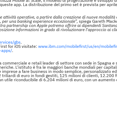
ilizza Mobile at Scale, il modello di progettazione e sviluppo d
 queste app. La distribuzione del primo set è prevista per april
i.
attività operative, a partire dalla creazione di nuove modalità 
i, per una banking experience eccezionale”,
spiega Gareth Mack
stra partnership con Apple potremo offrire ai dipendenti Santand
sizione informazioni in grado di rivoluzionare l'approccio ai cli
ervices/gbs
.
irst for iOS visitate:
www.ibm.com/mobilefirst/us/en/mobilefir
-apps/
.
commerciale e retail leader di settore con sede in Spagna e s
riche. L'istituto è fra le maggiori banche mondiali per capital
le imprese a fare business in modo semplice, personalizzato ed
iardi di euro in fondi gestiti, 125 milioni di clienti, 12.200 fil
 utile riconducibile di 6.204 milioni di euro, con un aumento