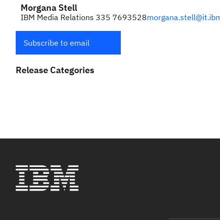
Morgana Stell
IBM Media Relations 335 7693528
morgana.stell@it.i
Subscribe to email
Release Categories