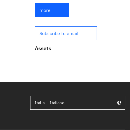
more
Subscribe to email
Assets
Italia — Italiano