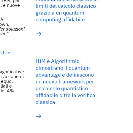
i IBM, per
e, e nuove
limiti del calcolo classico
grazie a un quantum
computing affidabile
di
own,
er soluzioni
enti".
st-for-
IBM e Algorithmiq
dimostrano il quantum
ignificative
advantage e definiscono
izzazione di
 equo.
un nuovo framework per
iali e
un calcolo quantistico
 del 4%
affidabile oltre la verifica
classica