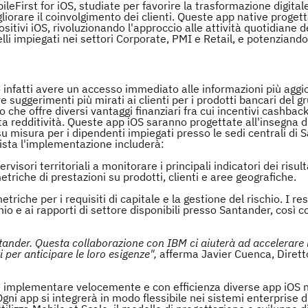
leFirst for iOS, studiate per favorire la trasformazione digital
gliorare il coinvolgimento dei clienti. Queste app native proget
itivi iOS, rivoluzionando l'approccio alle attività quotidiane d
li impiegati nei settori Corporate, PMI e Retail, e potenziando 
 infatti avere un accesso immediato alle informazioni più aggi
ire suggerimenti più mirati ai clienti per i prodotti bancari del
che offre diversi vantaggi finanziari fra cui incentivi cashback
ta redditività. Queste app iOS saranno progettate all'insegna d
u misura per i dipendenti impiegati presso le sedi centrali di 
evista l'implementazione includerà:
upervisori territoriali a monitorare i principali indicatori dei risult
etriche di prestazioni su prodotti, clienti e aree geografiche.
triche per i requisiti di capitale e la gestione del rischio. I re
chio e ai rapporti di settore disponibili presso Santander, così 
antander. Questa collaborazione con IBM ci aiuterà ad accelerare 
i per anticipare le loro esigenze",
afferma Javier Cuenca, Dirett
e implementare velocemente e con efficienza diverse app iOS 
Ogni app si integrerà in modo flessibile nei sistemi enterprise 