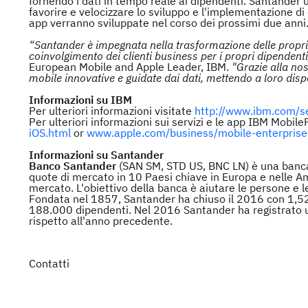
fornendo i dati in tempo reale ai dipendenti. Santander ut
favorire e velocizzare lo sviluppo e l'implementazione di
app verranno sviluppate nel corso dei prossimi due ann
“Santander è impegnata nella trasformazione delle proprie 
coinvolgimento dei clienti business per i propri dipendent
European Mobile and Apple Leader, IBM.
"Grazie alla no
mobile innovative e guidate dai dati, mettendo a loro dispo
Informazioni su IBM
Per ulteriori informazioni visitate
http://www.ibm.com/s
Per ulteriori informazioni sui servizi e le app IBM MobileF
iOS.html
or
www.apple.com/business/mobile-enterprise
Informazioni su Santander
Banco Santander
(SAN SM, STD US, BNC LN) è una banca 
quote di mercato in 10 Paesi chiave in Europa e nelle Ame
mercato. L'obiettivo della banca è aiutare le persone e 
Fondata nel 1857, Santander ha chiuso il 2016 con 1,52 tril
188.000 dipendenti. Nel 2016 Santander ha registrato un
rispetto all'anno precedente.
Contatti