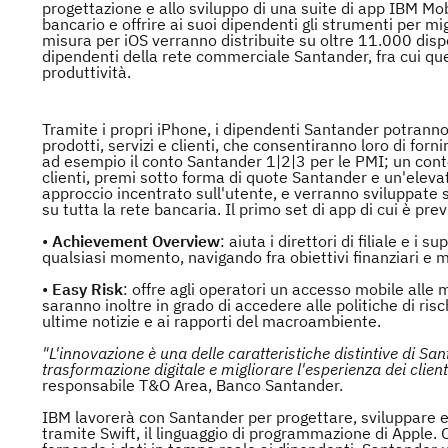
progettazione e allo sviluppo di una suite di app IBM Mobi
bancario e offrire ai suoi dipendenti gli strumenti per mi
misura per iOS verranno distribuite su oltre 11.000 dispos
dipendenti della rete commerciale Santander, fra cui quel
produttività.
Tramite i propri iPhone, i dipendenti Santander potranno
prodotti, servizi e clienti, che consentiranno loro di forn
ad esempio il conto Santander 1|2|3 per le PMI; un conto 
clienti, premi sotto forma di quote Santander e un'eleva
approccio incentrato sull'utente, e verranno sviluppate s
su tutta la rete bancaria. Il primo set di app di cui è pr
•
Achievement Overview
: aiuta i direttori di filiale e i s
qualsiasi momento, navigando fra obiettivi finanziari e m
•
Easy Risk
: offre agli operatori un accesso mobile alle me
saranno inoltre in grado di accedere alle politiche di ris
ultime notizie e ai rapporti del macroambiente.
"L'innovazione è una delle caratteristiche distintive di S
trasformazione digitale e migliorare l'esperienza dei client
responsabile T&O Area, Banco Santander.
IBM lavorerà con Santander per progettare, sviluppare 
tramite Swift, il linguaggio di programmazione di Apple. 