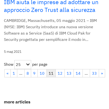
IBM aiuta le imprese ad adottare un
approccio Zero Trust alla sicurezza
CAMBRIDGE, Massachusetts, 05 maggio 2021 – IBM
(NYSE: IBM) Security introduce una nuova versione
Software as a Service (SaaS) di IBM Cloud Pak for
Security progettata per semplificare il modo in...
5 mag 2021
Show
per page
25
«
1
…
8
9
10
11
12
13
14
…
33
»
more articles