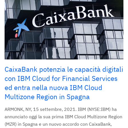
CaixaBank potenzia le capacità digitali
con IBM Cloud for Financial Services
ed entra nella nuova IBM Cloud
Multizone Region in Spagna
ARMONK, NY, 15 settembre, 2021. IBM (NYSE:IBM) ha
annunciato oggi la sua prima IBM Cloud Multizone Region
(MZR) in Spagna e un nuovo accordo con CaixaBank,