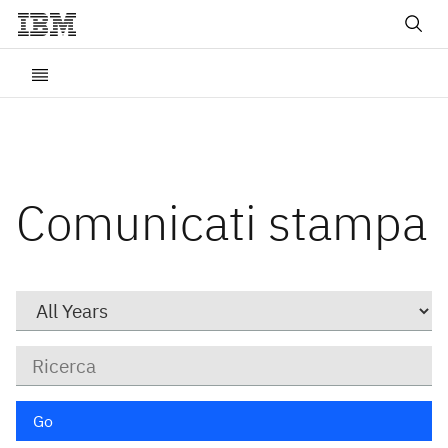
Comunicati stampa
Year
Parole
chiave
Go