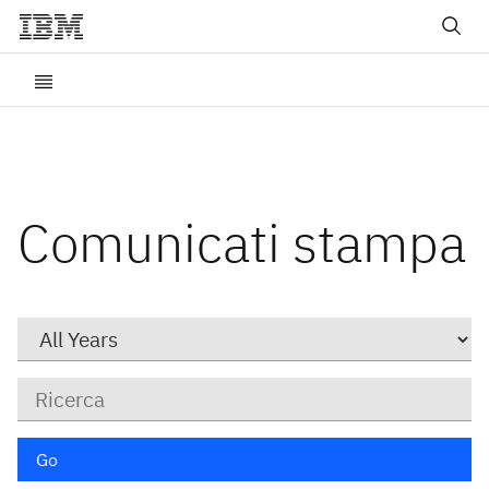
Comunicati stampa
Year
Parole
chiave
Go