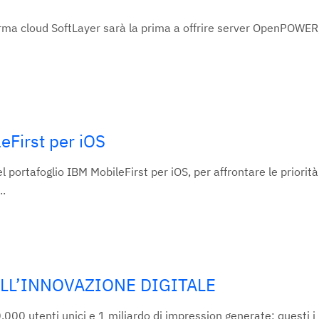
rma cloud SoftLayer sarà la prima a offrire server OpenPOWER,
eFirst per iOS
portafoglio IBM MobileFirst per iOS, per affrontare le priorità
..
ELL’INNOVAZIONE DIGITALE
00 utenti unici e 1 miliardo di impression generate: questi i