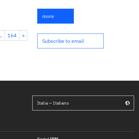
more
…
164
»
Subscribe to email
Italia — Italiano