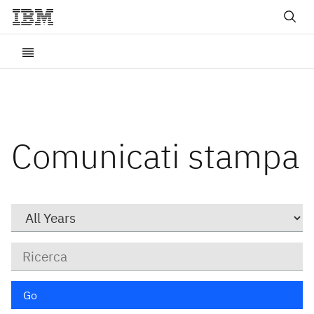
Comunicati stampa
Year
Parole
chiave
Go