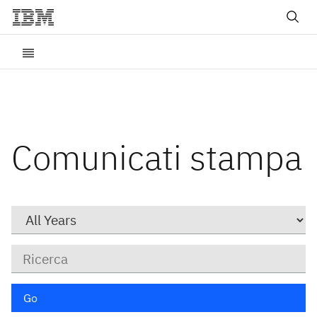
Comunicati stampa
Year
Parole
chiave
Go