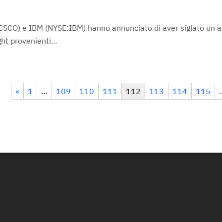
SCO) e IBM (NYSE:IBM) hanno annunciato di aver siglato un a
ht provenienti...
«
1
…
109
110
111
112
113
114
115