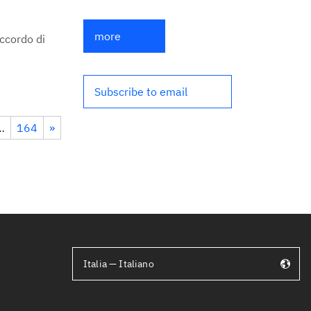
more
ccordo di
Subscribe to email
…
164
»
Italia — Italiano