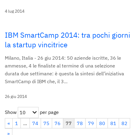
4 lug 2014
IBM SmartCamp 2014: tra pochi giorni
la startup vincitrice
Milano, Italia - 26 giu 2014: 50 aziende iscritte, 36 le
ammesse, 4 le finaliste al termine di una selezione
durata due settimane: è questa la sintesi dell’iniziativa
SmartCamp di IBM che, il 3...
26 giu 2014
Show
per page
10
«
1
…
74
75
76
77
78
79
80
81
82
»