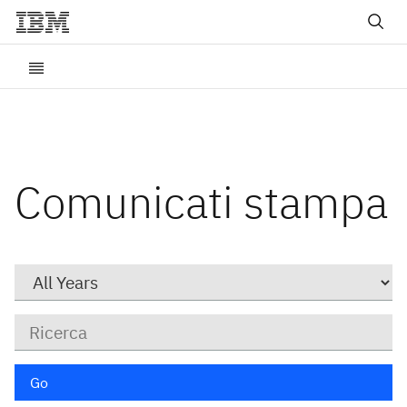
Comunicati stampa
Year
Parole
chiave
Go