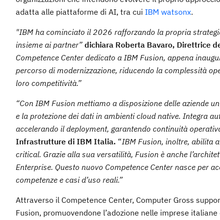
adatta alle piattaforme di AI, tra cui
IBM watsonx
.
"IBM ha cominciato il 2026 rafforzando la propria strategia
insieme ai partner”
dichiara Roberta Bavaro, Direttrice de
Competence Center dedicato a IBM Fusion, appena inaugur
percorso di modernizzazione, riducendo la complessità opera
loro competitività.”
“Con IBM Fusion mettiamo a disposizione delle aziende una
e la protezione dei dati in ambienti cloud native. Integra au
accelerando il deployment, garantendo continuità operativ
Infrastrutture di IBM Italia.
“
IBM Fusion, inoltre, abilita 
critical. Grazie alla sua versatilità, Fusion è anche l’archite
Enterprise. Questo nuovo Competence Center nasce per ac
competenze e casi d’uso reali.”
Attraverso il Competence Center, Computer Gross supporta
Fusion, promuovendone l’adozione nelle imprese italiane e 