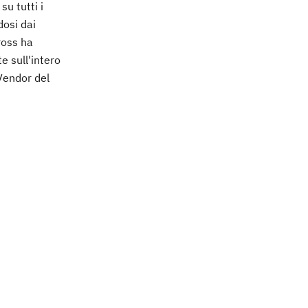
su tutti i
dosi dai
ross ha
e sull'intero
 Vendor del