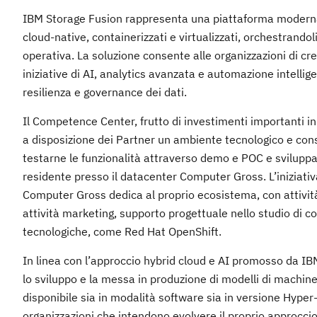
IBM Storage Fusion rappresenta una piattaforma moderna p
cloud-native, containerizzati e virtualizzati, orchestrando
operativa. La soluzione consente alle organizzazioni di cr
iniziative di AI, analytics avanzata e automazione intellig
resilienza e governance dei dati.
Il Competence Center, frutto di investimenti importanti in
a disposizione dei Partner un ambiente tecnologico e cons
testarne le funzionalità attraverso demo e POC e sviluppare 
residente presso il datacenter Computer Gross. L’iniziati
Computer Gross dedica al proprio ecosistema, con attivit
attività marketing, supporto progettuale nello studio di co
tecnologiche, come Red Hat OpenShift.
In linea con l’approccio hybrid cloud e AI promosso da IBM,
lo sviluppo e la messa in produzione di modelli di machine 
disponibile sia in modalità software sia in versione Hyper-
organizzazioni che intendono evolvere il proprio approccio