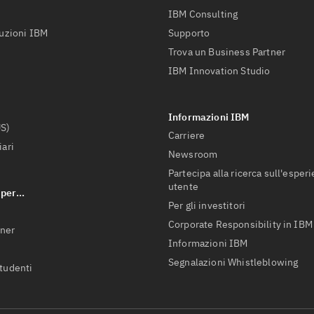
IBM Consulting
luzioni IBM
Supporto
Trova un Business Partner
IBM Innovation Studio
US)
Carriere
iari
Newsroom
Partecipa alla ricerca sull'esper
utente
Per gli investitori
Corporate Responsibility in IBM
tner
Informazioni IBM
Segnalazioni Whistleblowing
studenti