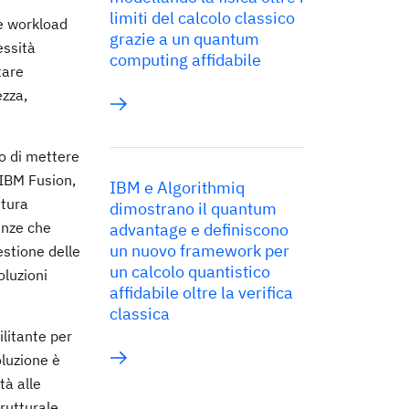
limiti del calcolo classico
re workload
grazie a un quantum
essità
computing affidabile
tare
ezza,
vo di mettere
 IBM Fusion,
IBM e Algorithmiq
ttura
dimostrano il quantum
enze che
advantage e definiscono
un nuovo framework per
estione delle
un calcolo quantistico
oluzioni
affidabile oltre la verifica
classica
ilitante per
oluzione è
tà alle
trutturale