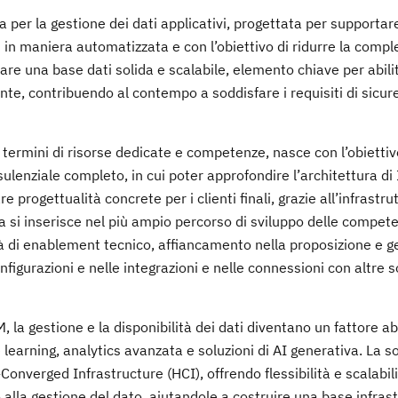
er la gestione dei dati applicativi, progettata per supporta
li in maniera automatizzata e con l’obiettivo di ridurre la compl
eare una base dati solida e scalabile, elemento chiave per abili
ente, contribuendo al contempo a soddisfare i requisiti di sicur
 termini di risorse dedicate e competenze, nasce con l’obietti
ulenziale completo, in cui poter approfondire l’architettura di
progettualità concrete per i clienti finali, grazie all’infrastru
va si inserisce nel più ampio percorso di sviluppo delle compet
à di enablement tecnico, affiancamento nella proposizione e g
nfigurazioni e nelle integrazioni e nelle connessioni con altre s
 la gestione e la disponibilità dei dati diventano un fattore ab
learning, analytics avanzata e soluzioni di AI generativa. La s
Converged Infrastructure (HCI), offrendo flessibilità e scalabili
 alla gestione del dato, aiutandole a costruire una base infras