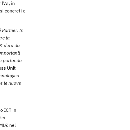
l’AI, in
si concreti e
 Partner. In
re la
BM dura da
importanti
mo portando
ess Unit
ecnologico
re le nuove
to ICT in
dei
 ML€ nel