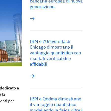
bancaria europea di nuova
generazione
IBM e l’Università di
Chicago dimostrano il
vantaggio quantistico con
risultati verificabili e
affidabili
dedicato a
 la
IBM e Qedma dimostrano
ronti per
il vantaggio quantistico
modellando la fisica oltre i