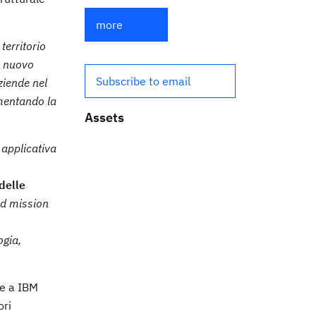
more
territorio
l nuovo
Subscribe to email
iende nel
umentando la
Assets
 applicativa
delle
oad mission
ogia,
te a IBM
ori