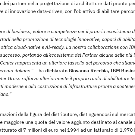
dei partner nella progettazione di architetture dati pronte per 
 di innovazione data-driven, con l’obiettivo di abilitare percor
ore di business, valore e competenze per il proprio ecosistema di
rli nella promozione di tecnologie innovative, capaci di abilita
n ottica cloud-native e AI-ready. La nostra collaborazione con I
e successo, portando all’ecosistema dei Partner alcune delle più 
enter rappresenta un ulteriore tassello del percorso che stia
rcato italiano.”
– ha
dichiarato Giovanna Recchia, IBM Busin
er Gross rafforza ulteriormente il proprio ruolo di abilitatore t
ati moderne e alla costruzione di infrastrutture pronte a sostene
iano.”
rmazioni della figura del distributore, distinguendosi sul merca
e maggiore una quota del valore aggiunto destinato al canale 
tturato di 7 milioni di euro nel 1994 ad un fatturato di 1,970