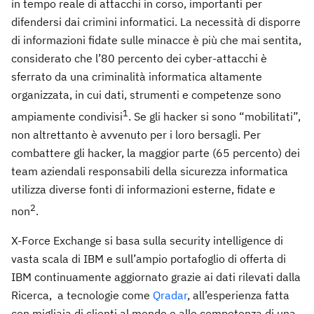
in tempo reale di attacchi in corso, importanti per
difendersi dai crimini informatici. La necessità di disporre
di informazioni fidate sulle minacce è più che mai sentita,
considerato che l’80 percento dei cyber-attacchi è
sferrato da una criminalità informatica altamente
organizzata, in cui dati, strumenti e competenze sono
1
ampiamente condivisi
. Se gli hacker si sono “mobilitati”,
non altrettanto è avvenuto per i loro bersagli. Per
combattere gli hacker, la maggior parte (65 percento) dei
team aziendali responsabili della sicurezza informatica
utilizza diverse fonti di informazioni esterne, fidate e
2
non
.
X-Force Exchange si basa sulla security intelligence di
vasta scala di IBM e sull’ampio portafoglio di offerta di
IBM continuamente aggiornato grazie ai dati rilevati dalla
Ricerca, a tecnologie come
Qradar
, all’esperienza fatta
con migliaia di clienti al mondo e alle competenza di una