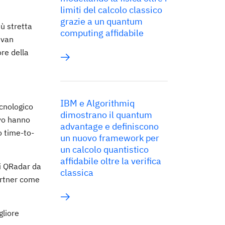
limiti del calcolo classico
grazie a un quantum
iù stretta
computing affidabile
 van
re della
IBM e Algorithmiq
cnologico
dimostrano il quantum
ivo hanno
advantage e definiscono
o time-to-
un nuovo framework per
un calcolo quantistico
affidabile oltre la verifica
ni QRadar da
classica
artner come
gliore