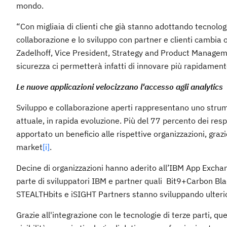
mondo.
“Con migliaia di clienti che già stanno adottando tecnolog
collaborazione e lo sviluppo con partner e clienti cambia 
Zadelhoff, Vice President, Strategy and Product Manageme
sicurezza ci permetterà infatti di innovare più rapidamente
Le nuove applicazioni velocizzano l'accesso agli analytics
Sviluppo e collaborazione aperti rappresentano uno stru
attuale, in rapida evoluzione. Più del 77 percento dei res
apportato un beneficio alle rispettive organizzazioni, grazi
market
[i]
.
Decine di organizzazioni hanno aderito all’IBM App Exchan
parte di sviluppatori IBM e partner quali Bit9+Carbon Bla
STEALTHbits e iSIGHT Partners stanno sviluppando ulterio
Grazie all'integrazione con le tecnologie di terze parti, q