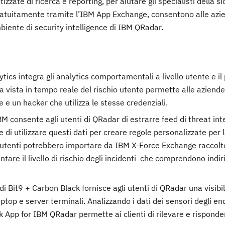
tizzate di ricerca e reporting, per aiutare gli specialisti della s
 gratuitamente tramite l’IBM App Exchange, consentono alle azi
mbiente di security intelligence di IBM QRadar.
s integra gli analytics comportamentali a livello utente e il p
vista in tempo reale del rischio utente permette alle aziende 
 e un hacker che utilizza le stesse credenziali.
 consente agli utenti di QRadar di estrarre feed di threat int
e di utilizzare questi dati per creare regole personalizzate per 
gli utenti potrebbero importare da IBM X-Force Exchange raccol
ntare il livello di rischio degli incidenti che comprendono indiri
 Bit9 + Carbon Black fornisce agli utenti di QRadar una visibil
ptop e server terminali. Analizzando i dati dei sensori degli en
ck App for IBM QRadar permette ai clienti di rilevare e risponde