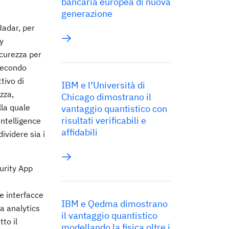
bancaria europea di nuova
generazione
Radar, per
ty
icurezza per
 secondo
tivo di
IBM e l’Università di
zza,
Chicago dimostrano il
lla quale
vantaggio quantistico con
risultati verificabili e
intelligence
affidabili
ividere sia i
urity App
ve interfacce
IBM e Qedma dimostrano
a analytics
il vantaggio quantistico
tto il
modellando la fisica oltre i