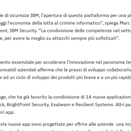
ie di sicurezza IBM, l'apertura di questa piattaforma per una p
oggi l'economia della lotta al crimine informatico", spiega Marc
nt, IBM Security. “La condivisione delle competenze nel setto
, per avere la meglio su attacchi sempre più sofisticati".
mento essenziale per accelerare l'innovazione nel panorama te
ponsabili aziendali afferma che le prassi di sviluppo collaborat
e ad un ciclo di sviluppo dei prodotti più breve e a un più rapid
ge, che ha già favorito la condivisione di 14 nuove applicazio
ck, BrightPoint Security, Exabeam e Resilient Systems. Altri p
ri app.
ueste nuove app sono progettate per offrire alle aziende una mi