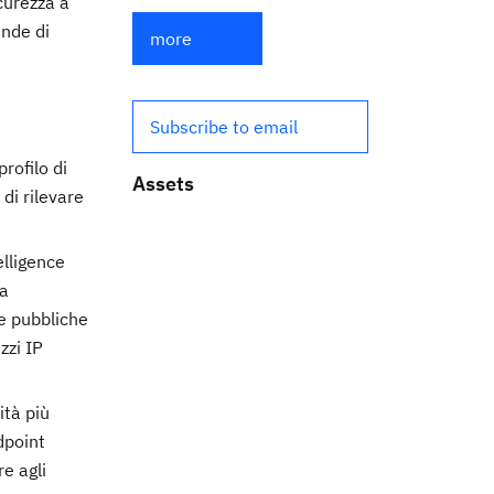
icurezza a
ende di
more
Subscribe to email
rofilo di
Assets
di rilevare
elligence
la
te pubbliche
zzi IP
ità più
dpoint
re agli