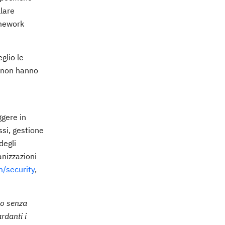
llare
amework
glio le
e non hanno
ggere in
ssi, gestione
degli
anizzazioni
/security
,
ro senza
rdanti i