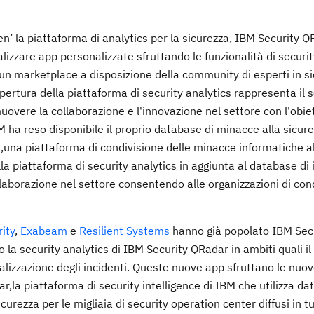
n’ la piattaforma di analytics per la sicurezza, IBM Security Q
alizzare app personalizzate sfruttando le funzionalità di securi
un marketplace a disposizione della community di esperti in s
pertura della piattaforma di security analytics rappresenta il
ere la collaborazione e l'innovazione nel settore con l'obiet
 ha reso disponibile il proprio database di minacce alla sicure
e
,una piattaforma di condivisione delle minacce informatiche a
a piattaforma di security analytics in aggiunta al database di 
borazione nel settore consentendo alle organizzazioni di cond
ity
,
Exabeam
e
Resilient Systems
hanno già popolato IBM Sec
a security analytics di IBM Security QRadar in ambiti quali il
ualizzazione degli incidenti. Queste nuove app sfruttano le nuo
la piattaforma di security intelligence di IBM che utilizza dat
icurezza per le migliaia di security operation center diffusi in tu