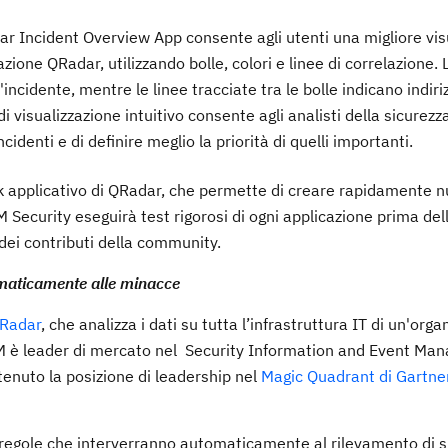
r Incident Overview App consente agli utenti una migliore vis
llazione QRadar, utilizzando bolle, colori e linee di correlazione. 
'incidente, mentre le linee tracciate tra le bolle indicano indiriz
di visualizzazione intuitivo consente agli analisti della sicurezza
identi e di definire meglio la priorità di quelli importanti.
 applicativo di QRadar, che permette di creare rapidamente 
 Security eseguirà test rigorosi di ogni applicazione prima del
dei contributi della community.
omaticamente alle minacce
QRadar
, che analizza i dati su tutta l’infrastruttura IT di un'orga
 IBM è leader di mercato nel Security Information and Event M
enuto la posizione di leadership nel
Magic Quadrant di Gartner
e regole che interverranno automaticamente al rilevamento di s