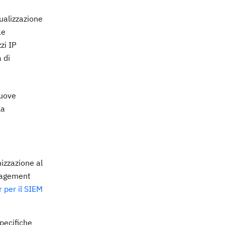
ualizzazione
Le
zi IP
 di
nuove
la
nizzazione al
anagement
 per il SIEM
pecifiche