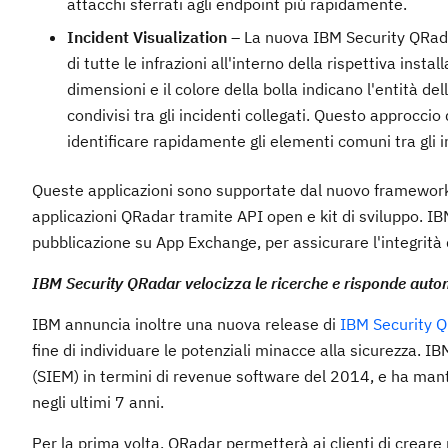
attacchi sferrati agli endpoint più rapidamente.
Incident Visualization –
La nuova IBM Security QRada
di tutte le infrazioni all'interno della rispettiva insta
dimensioni e il colore della bolla indicano l'entità dell
condivisi tra gli incidenti collegati. Questo approccio 
identificare rapidamente gli elementi comuni tra gli inc
Queste applicazioni sono supportate dal nuovo framework
applicazioni QRadar tramite API open e kit di sviluppo. IBM
pubblicazione su App Exchange, per assicurare l'integrità 
IBM Security QRadar velocizza le ricerche e risponde aut
IBM annuncia inoltre una nuova release di
IBM Security 
fine di individuare le potenziali minacce alla sicurezza.
(SIEM) in termini di revenue software del 2014, e ha mant
negli ultimi 7 anni.
Per la prima volta, QRadar permetterà ai clienti di crear