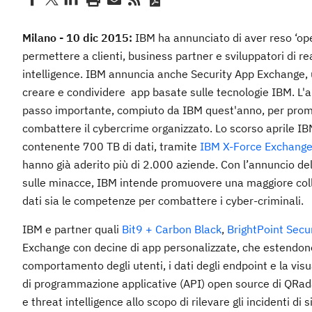
Milano - 10 dic 2015:
IBM ha annunciato di aver reso ‘ope
permettere a clienti, business partner e sviluppatori di re
intelligence. IBM annuncia anche Security App Exchange, 
creare e condividere app basate sulle tecnologie IBM. L'a
passo importante, compiuto da IBM quest'anno, per promuov
combattere il cybercrime organizzato. Lo scorso aprile IBM
contenente 700 TB di dati, tramite
IBM X-Force Exchang
hanno già aderito più di 2.000 aziende. Con l’annuncio dell
sulle minacce, IBM intende promuovere una maggiore colla
dati sia le competenze per combattere i cyber-criminali.
IBM e partner quali
Bit9 + Carbon Black
,
BrightPoint Secur
Exchange con decine di app personalizzate, che estendono l
comportamento degli utenti, i dati degli endpoint e la vis
di programmazione applicative (API) open source di QRadar,
e threat intelligence allo scopo di rilevare gli incidenti di s