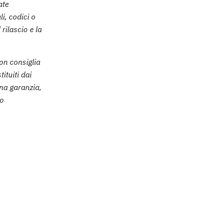
ate
i, codici o
rilascio e la
non consiglia
tituiti dai
una garanzia,
po