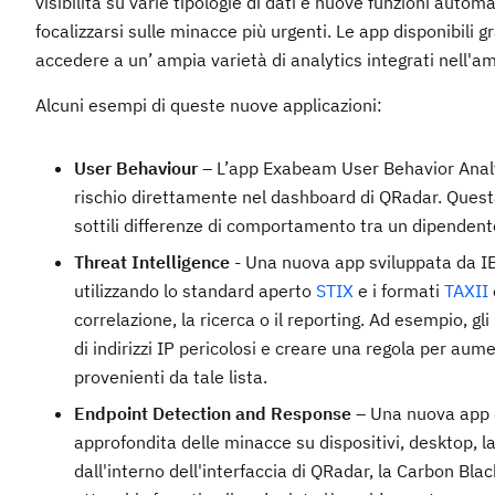
visibilità su varie tipologie di dati e nuove funzioni automa
focalizzarsi sulle minacce più urgenti. Le app disponibili
accedere a un’ ampia varietà di analytics integrati nell'a
Alcuni esempi di queste nuove applicazioni:
User Behaviour
– L’app Exabeam User Behavior Analytic
rischio direttamente nel dashboard di QRadar. Questa 
sottili differenze di comportamento tra un dipendente
Threat Intelligence
- Una nuova app sviluppata da IBM
utilizzando lo standard aperto
STIX
e i formati
TAXII
correlazione, la ricerca o il reporting. Ad esempio, 
di indirizzi IP pericolosi e creare una regola per aume
provenienti da tale lista.
Endpoint Detection and Response –
Una nuova app di
approfondita delle minacce su dispositivi, desktop, la
dall'interno dell'interfaccia di QRadar, la Carbon Bla