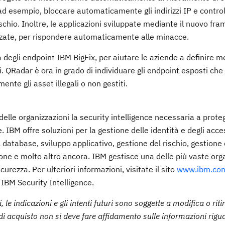
ad esempio, bloccare automaticamente gli indirizzi IP e contro
 rischio. Inoltre, le applicazioni sviluppate mediante il nuovo fr
zzate, per rispondere automaticamente alle minacce.
degli endpoint IBM BigFix, per aiutare le aziende a definire me
nti. QRadar è ora in grado di individuare gli endpoint esposti ch
ente gli asset illegali o non gestiti.
elle organizzazioni la security intelligence necessaria a prote
 IBM offre soluzioni per la gestione delle identità e degli acce
l database, sviluppo applicativo, gestione del rischio, gestione 
one e molto altro ancora. IBM gestisce una delle più vaste org
curezza. Per ulteriori informazioni, visitate il sito
www.ibm.com
 IBM Security Intelligence.
le indicazioni e gli intenti futuri sono soggette a modifica o riti
di acquisto non si deve fare affidamento sulle informazioni rigua