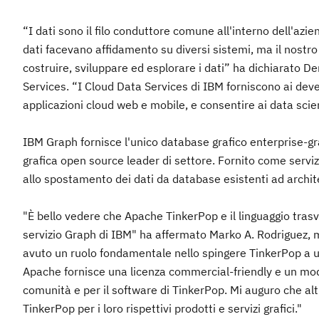
“I dati sono il filo conduttore comune all'interno dell'azi
dati facevano affidamento su diversi sistemi, ma il nostro 
costruire, sviluppare ed esplorare i dati” ha dichiarato 
Services. “I Cloud Data Services di IBM forniscono ai develo
applicazioni cloud web e mobile, e consentire ai data scien
IBM Graph fornisce l'unico database grafico enterprise-gr
grafica open source leader di settore. Fornito come servi
allo spostamento dei dati da database esistenti ad archit
"È bello vedere che Apache TinkerPop e il linguaggio trasv
servizio Graph di IBM" ha affermato Marko A. Rodriguez
avuto un ruolo fondamentale nello spingere TinkerPop a 
Apache fornisce una licenza commercial-friendly e un mode
comunità e per il software di TinkerPop. Mi auguro che alt
TinkerPop per i loro rispettivi prodotti e servizi grafici."