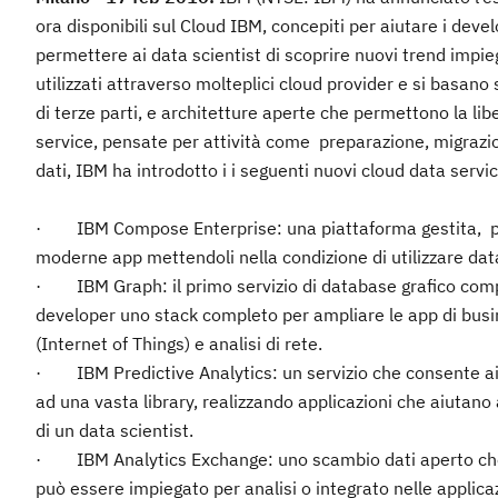
ora disponibili sul Cloud IBM, concepiti per aiutare i devel
permettere ai data scientist di scoprire nuovi trend impieg
utilizzati attraverso molteplici cloud provider e si basan
di terze parti, e architetture aperte che permettono la liber
service, pensate per attività come preparazione, migrazion
dati, IBM ha introdotto i i seguenti nuovi cloud data servi
· IBM Compose Enterprise: una piattaforma gestita, pro
moderne app mettendoli nella condizione di utilizzare dat
· IBM Graph: il primo servizio di database grafico comp
developer uno stack completo per ampliare le app di busine
(Internet of Things) e analisi di rete.
· IBM Predictive Analytics: un servizio che consente ai
ad una vasta library, realizzando applicazioni che aiutano a 
di un data scientist.
· IBM Analytics Exchange: uno scambio dati aperto che i
può essere impiegato per analisi o integrato nelle applicaz