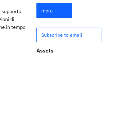
more
n supporto
ioni di
one in tempo
Subscribe to email
Assets