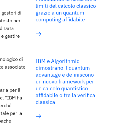
limiti del calcolo classico
grazie a un quantum
 gestori di
computing affidabile
ntesto per
ud Data
 e gestire
nologico di
IBM e Algorithmiq
te associate
dimostrano il quantum
advantage e definiscono
un nuovo framework per
un calcolo quantistico
ria per il
affidabile oltre la verifica
e. "IBM ha
classica
perché
tale per la
Apache