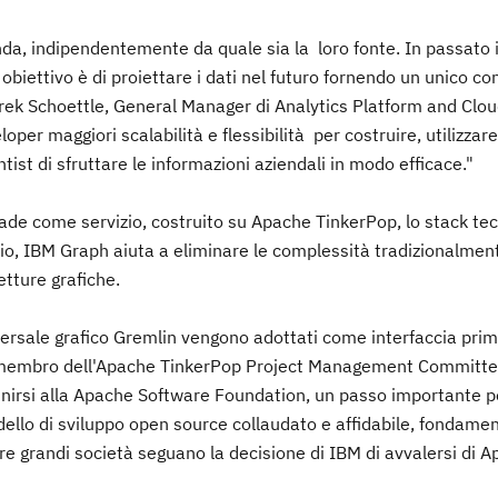
enda, indipendentemente da quale sia la loro fonte. In passato i
obiettivo è di proiettare i dati nel futuro fornendo un unico co
Derek Schoettle, General Manager di Analytics Platform and Clo
per maggiori scalabilità e flessibilità per costruire, utilizzare
tist di sfruttare le informazioni aziendali in modo efficace."
ade come servizio, costruito su Apache TinkerPop, lo stack tec
zio, IBM Graph aiuta a eliminare le complessità tradizionalmen
etture grafiche.
ersale grafico Gremlin vengono adottati come interfaccia prima
, membro dell'Apache TinkerPop Project Management Committe
unirsi alla Apache Software Foundation, un passo importante 
llo di sviluppo open source collaudato e affidabile, fondamen
re grandi società seguano la decisione di IBM di avvalersi di 