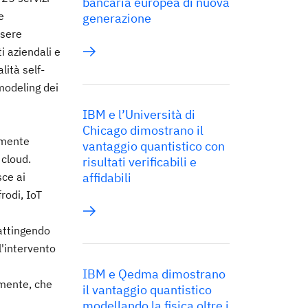
bancaria europea di nuova
e
generazione
ssere
i aziendali e
lità self-
modeling dei
IBM e l’Università di
Chicago dimostrano il
cemente
vantaggio quantistico con
 cloud.
risultati verificabili e
ce ai
affidabili
rodi, IoT
attingendo
l'intervento
IBM e Qedma dimostrano
amente, che
il vantaggio quantistico
modellando la fisica oltre i