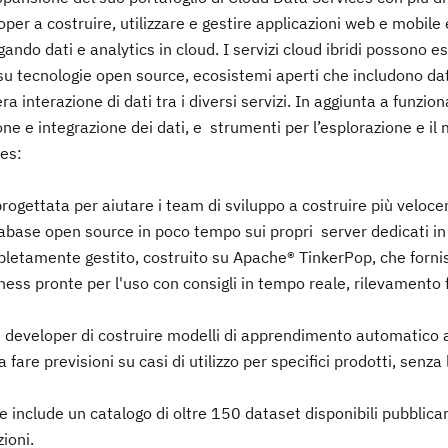
oper a costruire, utilizzare e gestire applicazioni web e mobile 
ando dati e analytics in cloud. I servizi cloud ibridi possono e
o su tecnologie open source, ecosistemi aperti che includono dat
a interazione di dati tra i diversi servizi. In aggiunta a funziona
e e integrazione dei dati, e strumenti per l’esplorazione e il 
ces:
gettata per aiutare i team di sviluppo a costruire più velo
abase open source in poco tempo sui propri server dedicati in
letamente gestito, costruito su Apache® TinkerPop, che fornis
ss pronte per l'uso con consigli in tempo reale, rilevamento f
 developer di costruire modelli di apprendimento automatico 
fare previsioni su casi di utilizzo per specifici prodotti, senza 
nclude un catalogo di oltre 150 dataset disponibili pubblic
ioni.