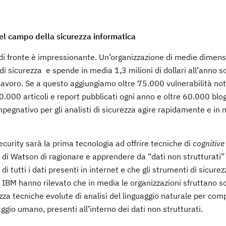
el campo della sicurezza informatica
no di fronte è impressionante. Un’organizzazione di medie dimens
di sicurezza e spende in media 1,3 milioni di dollari all’anno so
i lavoro. Se a questo aggiungiamo oltre 75.000 vulnerabilità not
0.000 articoli e report pubblicati ogni anno e oltre 60.000 blog
impegnativo per gli analisti di sicurezza agire rapidamente e in
ecurity sarà la prima tecnologia ad offrire tecniche di
cognitiv
tà di Watson di ragionare e apprendere da “dati non strutturati
i tutti i dati presenti in internet e che gli strumenti di sicurez
di IBM hanno rilevato che in media le organizzazioni sfruttano s
lizza tecniche evolute di analisi del linguaggio naturale per co
aggio umano, presenti all’interno dei dati non strutturati.