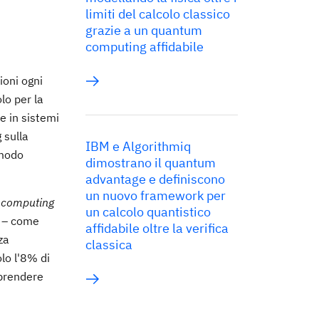
limiti del calcolo classico
grazie a un quantum
computing affidabile
ioni ogni
lo per la
e in sistemi
 sulla
IBM e Algorithmiq
 modo
dimostrano il quantum
advantage e definiscono
un nuovo framework per
e computing
un calcolo quantistico
” – come
affidabile oltre la verifica
za
classica
olo l'8% di
mprendere