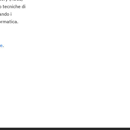
o tecniche di
ando i
formatica.
ve
.