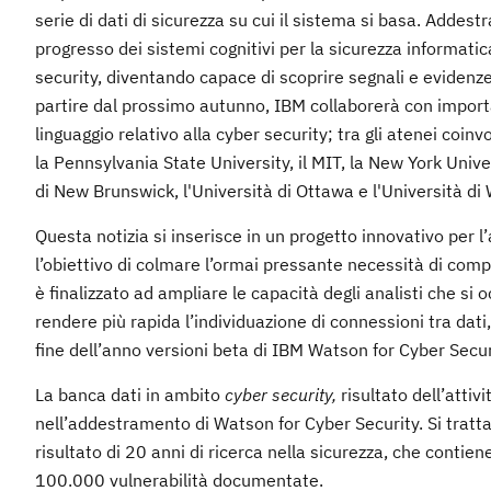
serie di dati di sicurezza su cui il sistema si basa. Addest
progresso dei sistemi cognitivi per la sicurezza informati
security, diventando capace di scoprire segnali e evidenze 
partire dal prossimo autunno, IBM collaborerà con import
linguaggio relativo alla cyber security; tra gli atenei coin
la Pennsylvania State University, il MIT, la New York Unive
di New Brunswick, l'Università di Ottawa e l'Università di
Questa notizia si inserisce in un progetto innovativo per l
l’obiettivo di colmare l’ormai pressante necessità di co
è finalizzato ad ampliare le capacità degli analisti che si o
rendere più rapida l’individuazione di connessioni tra dati
fine dell’anno versioni beta di IBM Watson for Cyber Secur
La banca dati in ambito
cyber security,
risultato dell’attiv
nell’addestramento di Watson for Cyber Security. Si trat
risultato di 20 anni di ricerca nella sicurezza, che contiene 
100.000 vulnerabilità documentate.