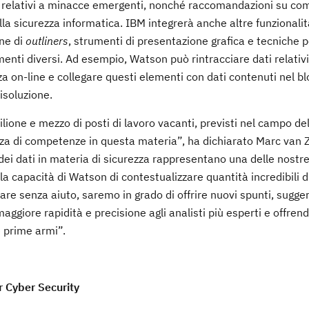
ht relativi a minacce emergenti, nonché raccomandazioni su com
lla sicurezza informatica. IBM integrerà anche altre funzionali
one di
outliners
, strumenti di presentazione grafica e tecniche p
enti diversi. Ad esempio, Watson può rintracciare dati relativ
za on-line e collegare questi elementi con dati contenuti nel bl
isoluzione.
ilione e mezzo di posti di lavoro vacanti, previsti nel campo de
 di competenze in questa materia”, ha dichiarato Marc van Z
dei dati in materia di sicurezza rappresentano una delle nostr
 la capacità di Watson di contestualizzare quantità incredibili d
are senza aiuto, saremo in grado di offrire nuovi spunti, sugge
ggiore rapidità e precisione agli analisti più esperti e offrend
e prime armi”.
r Cyber Security