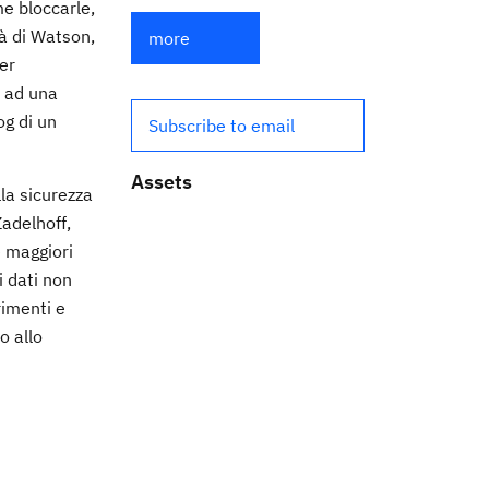
e bloccarle,
tà di Watson,
more
er
i ad una
og di un
Subscribe to email
Assets
lla sicurezza
adelhoff,
e maggiori
i dati non
rimenti e
o allo