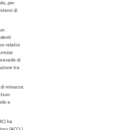
do, per
istemi di
suo
udenti
nce
relativi
curezza
 prevede di
azione tra
di minacce.
atson
ndo a
BC) ha
tory (ACCL)