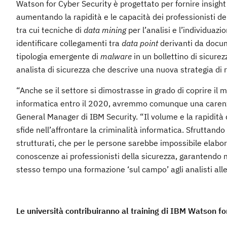
Watson for Cyber Security è progettato per fornire insig
aumentando la rapidità e le capacità dei professionisti de
tra cui tecniche di
data mining
per l’analisi e l’individuazi
identificare collegamenti tra
data point
derivanti da docum
tipologia emergente di
malware
in un bollettino di sicurez
analista di sicurezza che descrive una nuova strategia di r
“Anche se il settore si dimostrasse in grado di coprire il m
informatica entro il 2020, avremmo comunque una carenza
General Manager di IBM Security. “Il volume e la rapidità 
sfide nell’affrontare la criminalità informatica. Sfruttando
strutturati, che per le persone sarebbe impossibile elabor
conoscenze ai professionisti della sicurezza, garantendo ma
stesso tempo una formazione ‘sul campo’ agli analisti all
Le università contribuiranno al training di IBM Watson fo