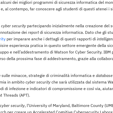
alcuni dei migliori programmi di sicurezza informatica del mon
, al contempo, far conoscere agli studenti di questi atenei i s
o
cyber security
partecipando inizialmente nella creazione del 
’annotazione dei
report
di sicurezza informatica. Dato che gli st
ity
per imparare anche i dettagli di questi rapporti di
intellige
uisire esperienza pratica in questo settore emergente della si
sviluppo e nell’addestramento di Watson for Cyber Security. IBM
rso della prossima fase di addestramento, grazie alla collabor
e
sulle minacce, strategie di criminalità informatica e
database
omia in ambito
cyber security
che sarà utilizzata dal sistema W
di di infezione e indicatori di compromissione e così via, aiuta
nt Threads (APT).
cyber security
, l’University of Maryland, Baltimore County (UM
rch per creare un Accelerated Cognitive Cybersecurity Labora