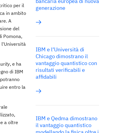
bancaria europea di nuova
itico per il
generazione
rca in ambito
are. A
sione del
 di Pomona,
 l'Università
IBM e l’Università di
Chicago dimostrano il
vantaggio quantistico con
urity
, e ha
risultati verificabili e
egno di IBM
affidabili
, potranno
uire entro la
rale
izzato,
IBM e Qedma dimostrano
e a oltre
il vantaggio quantistico
modellando la fisica oltre i