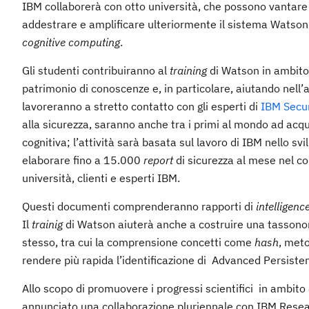
IBM collaborerà con otto università, che possono vantare 
addestrare e amplificare ulteriormente il sistema Watson e
cognitive computing
.
Gli studenti contribuiranno al
training
di Watson in ambit
patrimonio di conoscenze e, in particolare, aiutando nell
lavoreranno a stretto contatto con gli esperti di
IBM Secur
alla sicurezza, saranno anche tra i primi al mondo ad acq
cognitiva; l’attività sarà basata sul lavoro di IBM nello 
elaborare fino a 15.000
report
di sicurezza al mese nel co
università, clienti e esperti IBM.
Questi documenti comprenderanno rapporti di
intelligenc
Il
trainig
di Watson aiuterà anche a costruire una tasson
stesso, tra cui la comprensione concetti come
hash
, meto
rendere più rapida l’identificazione di Advanced Persiste
Allo scopo di promuovere i progressi scientifici in ambito
annunciato una collaborazione pluriennale con IBM Resea