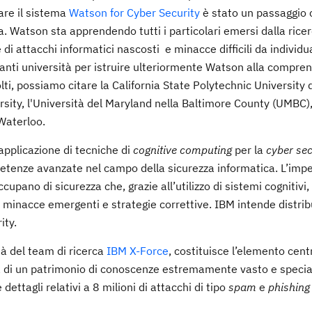
rare il sistema
Watson for Cyber Security
è stato un passaggio cr
ca. Watson sta apprendendo tutti i particolari emersi dalla rice
di attacchi informatici nascosti e minacce difficili da individu
anti università per istruire ulteriormente Watson alla compren
volti, possiamo citare la California State Polytechnic University
rsity, l'Università del Maryland nella Baltimore County (UMBC),
 Waterloo.
’applicazione di tecniche di
cognitive computing
per la
cyber sec
mpetenze avanzate nel campo della sicurezza informatica. L’imp
ccupano di sicurezza che, grazie all’utilizzo di sistemi cognitivi
, minacce emergenti e strategie correttive. IBM intende distrib
ity.
ità del team di ricerca
IBM X-Force
, costituisce l’elemento cent
ta di un patrimonio di conoscenze estremamente vasto e special
dettagli relativi a 8 milioni di attacchi di tipo
spam
e
phishing