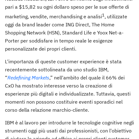
pari a $15,82 su ogni dollaro speso per le sue offerte di
1
marketing, vendite, merchandising e analisi
, utilizzate
oggi da brand leader come ING Direct, The Home
Shopping Network (HSN), Standard Life e Yoox Net-a-
Porter per soddisfare in tempo reale le esigenze
personalizzate dei propri clienti.
L'importanza di queste customer experience è stata
recentemente sottolineata da uno studio IBM,
“
Redefining Markets
,” nell'ambito del quale il 66% dei
CxO ha mostrato interesse verso la creazione di
esperienze più digitali e individualizzate. Tuttavia, questi
momenti non possono costituire eventi sporadici nel
corso della relazione marchio-cliente.
IBM è al lavoro per introdurre le tecnologie cognitive negli
strumenti oggi più usati dai professionisti, con l'obiettivo
di aiutare le aziende ad offrire ai propri clienti customer