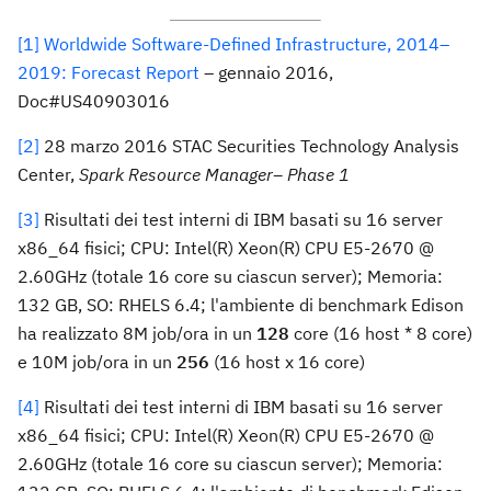
[1]
Worldwide Software-Defined Infrastructure, 2014–
2019: Forecast Report
– gennaio 2016,
Doc#US40903016
[2]
28 marzo 2016 STAC Securities Technology Analysis
Center,
Spark Resource Manager– Phase 1
[3]
Risultati dei test interni di IBM basati su 16 server
x86_64 fisici; CPU: Intel(R) Xeon(R) CPU E5-2670 @
2.60GHz (totale 16 core su ciascun server); Memoria:
132 GB, SO: RHELS 6.4; l'ambiente di benchmark Edison
ha realizzato 8M job/ora in un
128
core (16 host * 8 core)
e 10M job/ora in un
256
(16 host x 16 core)
[4]
Risultati dei test interni di IBM basati su 16 server
x86_64 fisici; CPU: Intel(R) Xeon(R) CPU E5-2670 @
2.60GHz (totale 16 core su ciascun server); Memoria: