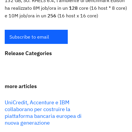
132 GB, SO: RHELS 6.4; l'ambiente di benchmark Edison
ha realizzato 8M job/ora in un
128
core (16 host * 8 core)
e 10M job/ora in un
256
(16 host x 16 core)
Subscribe to email
Release Categories
more articles
UniCredit, Accenture e IBM
collaborano per costruire la
piattaforma bancaria europea di
nuova generazione