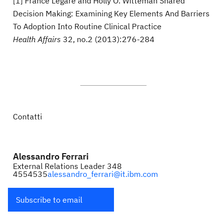
[1] France Légaré and Holly O. Witteman Shared
Decision Making: Examining Key Elements And Barriers
To Adoption Into Routine Clinical Practice
Health Affairs
32, no.2 (2013):276-284
Contatti
Alessandro Ferrari
External Relations Leader 348
4554535
alessandro_ferrari@it.ibm.com
Subscribe to email