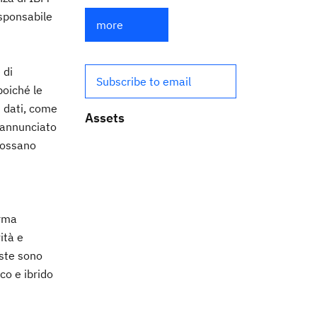
esponsabile
more
 di
Subscribe to email
poiché le
i dati, come
Assets
 annunciato
possano
orma
ità e
este sono
co e ibrido