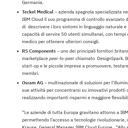
Germania.
Teckel Medical –
azienda spagnola specializzata nell
IBM Cloud il suo programma di controllo avanzato de
di descrivere i loro sintomi in linguaggio naturale 
capacità di servire 50 utenti simultanei, con tempi 
medico per ottenere ulteriori consigli.
RS Components
– uno dei principali fornitori brita
marketplace
peer-to-peer
chiamato DesignSpark. Bas
start-up e le piccole imprese a promuovere, testare
membri.
Osram AG
– multinazionale di soluzioni per l'illum
sue attività per concentrarsi su innovativi prodotti 
realizzando importanti risparmi e maggiore flessibi
“Le aziende di tutta Europa gravitano attorno a IBM 
permettendo l'accesso a tecnologie rivoluzionarie, c
Krause, General Manager IBM Cloud Europe. “Allo 