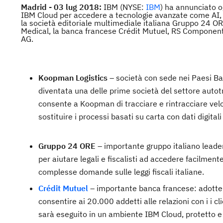
Madrid - 03 lug 2018:
IBM (NYSE:
IBM
) ha annunciato o
IBM Cloud per accedere a tecnologie avanzate come AI, b
la società editoriale multimediale italiana Gruppo 24 ORE,
Medical, la banca francese Crédit Mutuel, RS Component
AG.
Koopman Logistics
– società con sede nei Paesi Bass
diventata una delle prime società del settore auto
consente a Koopman di tracciare e rintracciare velo
sostituire i processi basati su carta con dati digitali 
Gruppo 24 ORE
– importante gruppo italiano leader
per aiutare legali e fiscalisti ad accedere facilment
complesse domande sulle leggi fiscali italiane.
Crédit Mutuel
– importante banca francese: adotterà
consentire ai 20.000 addetti alle relazioni con i i cli
sarà eseguito in un ambiente IBM Cloud, protetto e