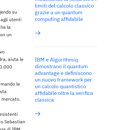
limiti del calcolo classico
lgendo su
grazie a un quantum
computing affidabile
agli utenti
 ha la
con un
ovo
a, aiuta le
IBM e Algorithmiq
dimostrano il quantum
50.000
advantage e definiscono
un nuovo framework per
ormando le
un calcolo quantistico
 sta
affidabile oltre la verifica
l mercato.
classica
esistenti
ato Sebastian
nza di IBM