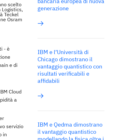
bancaria europea di nuova
nno scelto
generazione
Logistics,
tà Teckel
ione Osram
i - è
IBM e l’Università di
zione
Chicago dimostrano il
ain e di
vantaggio quantistico con
risultati verificabili e
affidabili
 IBM Cloud
pidità a
er
IBM e Qedma dimostrano
ovo servizio
il vantaggio quantistico
p in
modellando la fisica oltre i