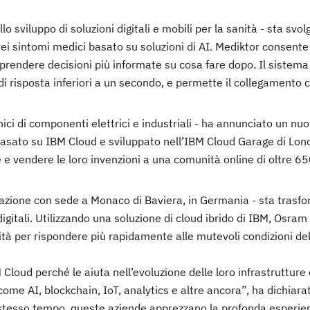
o sviluppo di soluzioni digitali e mobili per la sanità - sta svo
i sintomi medici basato su soluzioni di AI. Mediktor consente 
e prendere decisioni più informate su cosa fare dopo. Il sistema
di risposta inferiori a un secondo, e permette il collegamento 
nnici di componenti elettrici e industriali - ha annunciato un nu
ato su IBM Cloud e sviluppato nell’IBM Cloud Garage di Londr
 e vendere le loro invenzioni a una comunità online di oltre 6
inazione con sede a Monaco di Baviera, in Germania - sta trasf
digitali. Utilizzando una soluzione di cloud ibrido di IBM, Osram
lità per rispondere più rapidamente alle mutevoli condizioni de
Cloud perché le aiuta nell’evoluzione delle loro infrastrutture 
ome AI, blockchain, IoT, analytics e altre ancora”, ha dichiar
stesso tempo, queste aziende apprezzano la profonda esperie