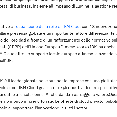
ocessi di business, insieme all'impegno di IBM nella gestione r
ativo all’
espansione della rete di IBM Cloud
con 18 nuove zone
illare presenza globale è un importante fattore differenziante 
 dei loro dati a fronte di un rafforzamento delle normative su
i dati (GDPR) dell'Unione Europea.Il mese scorso IBM ha anche
BM Cloud offre un supporto locale europeo affinché le aziende 
nell'UE.
IBM è il leader globale nel cloud per le imprese con una piattaf
oluzione. IBM Cloud guarda oltre gli obiettivi di mera produttiv
 ai dati e alle soluzioni di AI che dai dati estraggono valore.Qu
ierno mondo imprenditoriale. Le offerte di cloud privato, pubbli
le di supportare l'innovazione in tutti i settori.