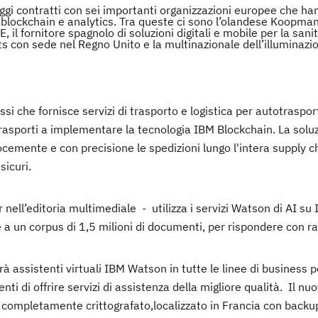
ggi contratti con sei importanti organizzazioni europee che ha
lockchain e analytics. Tra queste ci sono l’olandese Koopman 
 il fornitore spagnolo di soluzioni digitali e mobile per la sani
s con sede nel Regno Unito e la multinazionale dell’illuminaz
i che fornisce servizi di trasporto e logistica per autotrasport
trasporti a implementare la tecnologia IBM Blockchain. La solu
cemente e con precisione le spedizioni lungo l'intera supply ch
sicuri.
 nell’editoria multimediale - utilizza i servizi Watson di AI su
e a un corpus di 1,5 milioni di documenti, per rispondere con ra
 assistenti virtuali IBM Watson in tutte le linee di business p
enti di offrire servizi di assistenza della migliore qualità. Il nu
 completamente crittografato,localizzato in Francia con backu