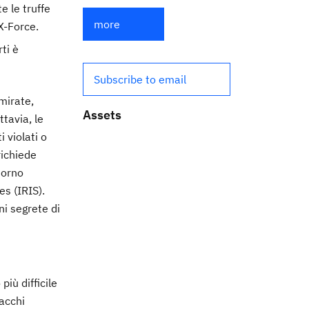
 le truffe
more
X-Force.
rti è
Subscribe to email
mirate,
Assets
ttavia, le
 violati o
 richiede
torno
s (IRIS).
ni segrete di
iù difficile
tacchi