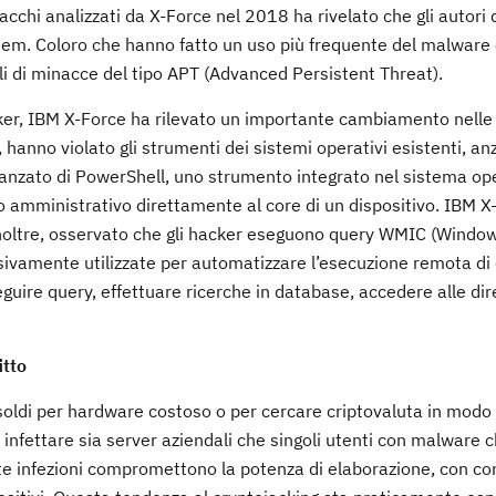
cchi analizzati da X-Force nel 2018 ha rivelato che gli autori 
stem. Coloro che hanno fatto un uso più frequente del malware
ili di minacce del tipo APT (Advanced Persistent Threat).
cker, IBM X-Force ha rilevato un importante cambiamento nelle
i, hanno violato gli strumenti dei sistemi operativi esistenti, an
avanzato di PowerShell, uno strumento integrato nel sistema ope
o amministrativo direttamente al core di un dispositivo. IBM X
 inoltre, osservato che gli hacker eseguono query WMIC (Windo
amente utilizzate per automatizzare l’esecuzione remota di
eguire query, effettuare ricerche in database, accedere alle dir
itto
 soldi per hardware costoso o per cercare criptovaluta in modo 
 infettare sia server aziendali che singoli utenti con malware 
queste infezioni compromettono la potenza di elaborazione, con 