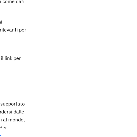
si come dati
i
rilevanti per
l link per
, supportato
ndersi dalle
di al mondo,
 Per
y