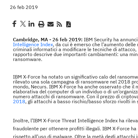
26 feb 2019
Cambridge, MA - 26 feb 2019:
IBM Security ha annuncia
Intelligence Index
, da cui è emerso che l’aumento delle
criminali informatici a modificare le tecniche di attacco,
rapporto descrive due importanti cambiamenti: una mi
ransomware.
IBM X-Force ha notato un significativo calo del ransomwar
rilevato una sola campagna di ransomware nel 2018 prov
mondo, Necurs. IBM X-Force ha anche osservato che il nume
elaborativa del computer di un individuo o di un’organizza
numero attacchi di ransomware. Con il prezzo di criptov
2018
, gli attacchi a basso rischio/basso sforzo rivolti in
Inoltre, l’IBM X-Force Threat Intelligence Index ha rilev
fraudolente per ottenere profitti illegali. IBM X-Force h
rispetto all’uso di malware. Oltre la metà degli attacch