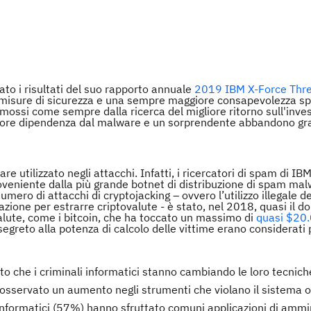
to i risultati del suo rapporto annuale
2019 IBM X-Force Thr
 misure di sicurezza e una sempre maggiore consapevolezza sp
 mossi come sempre dalla ricerca del migliore ritorno sull'inves
nore dipendenza dal malware e un sorprendente abbandono gr
e utilizzato negli attacchi. Infatti, i ricercatori di spam di I
eniente dalla più grande botnet di distribuzione di spam mal
ro di attacchi di cryptojacking – ovvero l’utilizzo illegale de
zione per estrarre criptovalute - è stato, nel 2018, quasi il do
alute, come i bitcoin, che ha toccato un massimo di
quasi $20.
 segreto alla potenza di calcolo delle vittime erano considerati p
ato che i criminali informatici stanno cambiando le loro tecnich
a osservato un aumento negli strumenti che violano il sistema o
i informatici (57%) hanno sfruttato comuni applicazioni di ammi