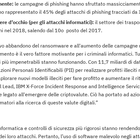
rmente:
le campagne di phishing hanno sfruttato massicciamente
no rappresentato il 45% degli attacchi di phishing tracciati da 
re d’occhio (per gli attacchi informatici):
il settore dei traspo
chi nel 2018, salendo dal 10o posto del 2017.
ssivo abbandono del ransomware e all'aumento delle campagne 
mento è il vero fattore motivante per i criminali informatici. Tu
i più impenetrabili stanno funzionando. Con 11,7 miliardi di dati
oni Personali Identificabili (PII) per realizzare profitti illeciti
lorare nuovi modelli illeciti per fare profitto e aumentare il ri
 Lead, IBM X-Force Incident Response and Intelligence Service
ne legato all'emergere delle criptovalute. Ciò ha portato ad azio
matori alla ricerca di queste valute digitali.”
ormatica e controlli di sicurezza più rigorosi stanno rendendo p
 dei loro attacchi. Pertanto, l’uso di software malevolo negli at