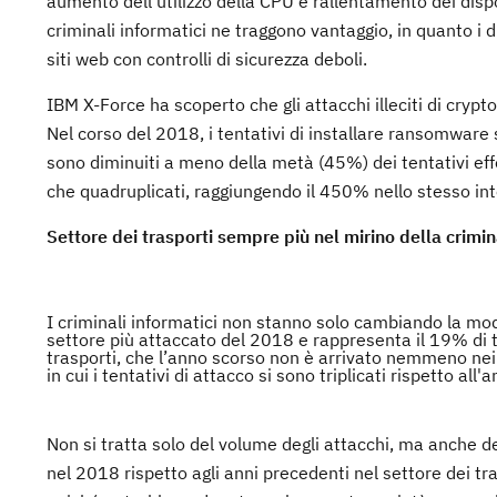
aumento dell’utilizzo della CPU e rallentamento dei disp
criminali informatici ne traggono vantaggio, in quanto i du
siti web con controlli di sicurezza deboli.
IBM X-Force ha scoperto che gli attacchi illeciti di cry
Nel corso del 2018, i tentativi di installare ransomware 
sono diminuiti a meno della metà (45%) dei tentativi effet
che quadruplicati, raggiungendo il 450% nello stesso int
Settore dei trasporti sempre più nel mirino della crimin
I criminali informatici non stanno solo cambiando la modal
settore più attaccato del 2018 e rappresenta il 19% di tut
trasporti, che l’anno scorso non è arrivato nemmeno nei 
in cui i tentativi di attacco si sono triplicati rispetto all
Non si tratta solo del volume degli attacchi, ma anche de
nel 2018 rispetto agli anni precedenti nel settore dei tr