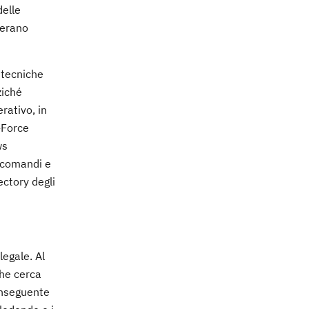
delle
 erano
 tecniche
ziché
rativo, in
-Force
ws
 comandi e
ectory degli
legale. Al
che cerca
conseguente