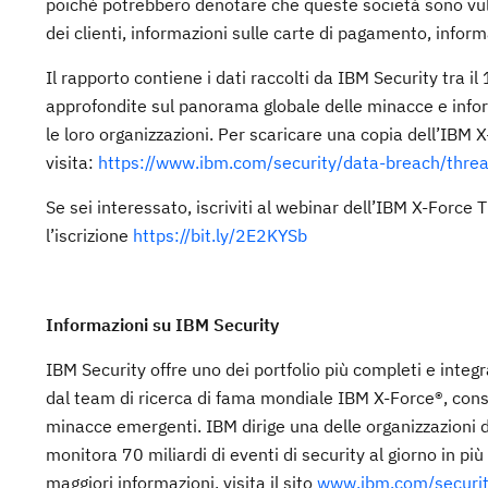
poiché potrebbero denotare che queste società sono vulne
dei clienti, informazioni sulle carte di pagamento, informa
Il rapporto contiene i dati raccolti da IBM Security tra 
approfondite sul panorama globale delle minacce e informa
le loro organizzazioni. Per scaricare una copia dell’IBM 
visita:
https://www.ibm.com/security/data-breach/threat
Se sei interessato, iscriviti al webinar dell’IBM X-Force 
l’iscrizione
https://bit.ly/2E2KYSb
Informazioni su IBM Security
IBM Security offre uno dei portfolio più completi e integra
dal team di ricerca di fama mondiale IBM X-Force®, consent
minacce emergenti. IBM dirige una delle organizzazioni di
monitora 70 miliardi di eventi di security al giorno in pi
maggiori informazioni, visita il sito
www.ibm.com/securit