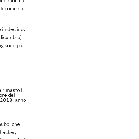
lodendo e i
di codice in
 in declino.
-dicembre)
ng sono più
 rimasto il
ore dei
l 2018, anno
 pubbliche
 hacker,