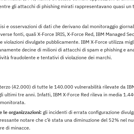
ntre gli attacchi di phishing mirati rappresentavano quasi un
i e osservazioni di dati che derivano dal monitoraggio giornal
 diverse fonti, quali X-Force IRIS, X-Force Red, IBM Managed Sec
lle violazioni divulgate pubblicamente. IBM X-Force utilizza migl
anamente decine di milioni di attacchi di spam e phishing e ana
tività fraudolente e tentativi di violazione dei marchi.
terzo (42.000) di tutte le 140.000 vulnerabilità rilevate da I
li ultimi tre anni. Infatti, IBM X-Force Red rileva in media 1.4
 monitorata.
e le organizzazioni:
gli incidenti di errata configurazione divulg
ressante notare che c’è stata una diminuzione del 52% nel nu
re di minacce.