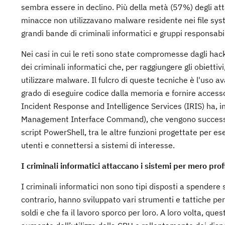
sembra essere in declino. Più della metà (57%) degli atta
minacce non utilizzavano malware residente nei file sy
grandi bande di criminali informatici e gruppi responsab
Nei casi in cui le reti sono state compromesse dagli ha
dei criminali informatici che, per raggiungere gli obiettiv
utilizzare malware. Il fulcro di queste tecniche è l'uso 
grado di eseguire codice dalla memoria e fornire access
Incident Response and Intelligence Services (IRIS) ha,
Management Interface Command), che vengono successiv
script PowerShell, tra le altre funzioni progettate per es
utenti e connettersi a sistemi di interesse.
I criminali informatici attaccano i sistemi per mero prof
I criminali informatici non sono tipi disposti a spendere
contrario, hanno sviluppato vari strumenti e tattiche per
soldi e che fa il lavoro sporco per loro. A loro volta, 