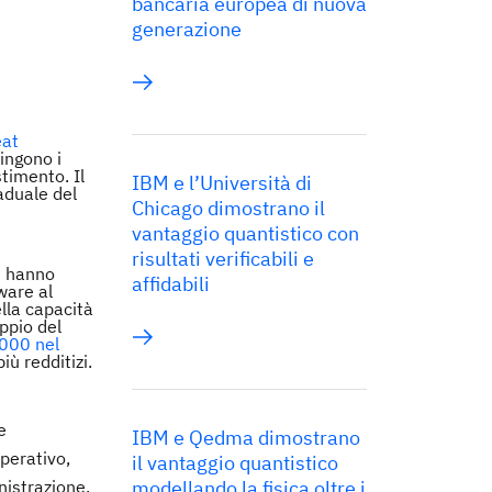
bancaria europea di nuova
generazione
eat
ingono i
timento. Il
IBM e l’Università di
aduale del
Chicago dimostrano il
vantaggio quantistico con
risultati verificabili e
BM hanno
affidabili
ware al
lla capacità
ppio del
000 nel
iù redditizi.
e
IBM e Qedma dimostrano
perativo,
il vantaggio quantistico
nistrazione,
modellando la fisica oltre i