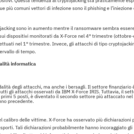
ositivi. Questa tendenza al cryptojacking sta praticamente esp
e più comuni vettori di infezione sono il phishing e l’iniezione 
ptojacking sono in aumento mentre il ransomware sembra essere
sui dispositivi monitorati da X-Force nel 4° trimestre (ottobre
tuati nel 1° trimestre. Invece, gli attacchi di tipo cryptojacki
ervallo di tempo.
alità informatica
ità degli attacchi, ma anche i bersagli. Il settore finanziario è
ti gli attacchi osservati da IBM X-Force IRIS. Tuttavia, il sett
primi 5 posti, è diventato il secondo settore più attaccato ne
'anno precedente.
l calibro delle vittime. X-Force ha osservato più dichiarazioni
asporti. Tali dichiarazioni probabilmente hanno incoraggiato gli