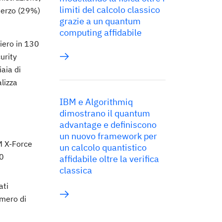
limiti del calcolo classico
 terzo (29%)
grazie a un quantum
computing affidabile
iero in 130
urity
iaia di
lizza
IBM e Algorithmiq
dimostrano il quantum
advantage e definiscono
un nuovo framework per
BM X-Force
un calcolo quantistico
40
affidabile oltre la verifica
classica
ati
mero di