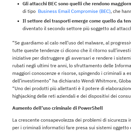
Gli attacchi BEC sono quelli che rendono maggio
di tipo
Business Email Compromise (BEC)
, che han
Il settore dei trasporti emerge come quello da tene
diventato il secondo settore più soggetto ad attac
“Se guardiamo al calo nell’uso del malware, al progre
tutte queste tendenze ci dicono che il ritorno sull’investi
iniziative per distruggere gli avversari e rendere i sistem
rubati negli ultimi tre anni, lo sfruttamento delle Informazi
maggiori conoscenze e risorse, spingendo i criminali a esp
dell’investimento” ha dichiarato Wendi Whitmore, Global
“Uno dei prodotti più allettanti è il potere di elaborazio
highjacking delle reti aziendali e dei dispositivi dei consu
Aumento dell’uso criminale di PowerShell
La crescente consapevolezza dei problemi di sicurezza inf
per i criminali informatici fare presa sui sistemi oggetto