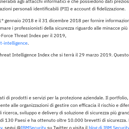
rabili agli attacchi informatici e che possiedono dati prezio
zioni personali identificabili (PII) e account di fidelizzazione.
il 1° gennaio 2018 e il 31 dicembre 2018 per fornire informazion
re i professionisti della sicurezza riguardo alle minacce più 
X-Force Threat Index per il 2019,
-intelligence
.
Threat Intelligence Index che si terrà il 29 marzo 2019. Questo i
ti di prodotti e servizi per la protezione aziendale. Il portfolio
e alle organizzazioni di gestire con efficacia il rischio e dife
 ricerca, sviluppo e delivery di soluzione di sicurezza più gran
ù di 130 Paesi e ha ottenuto oltre 10.000 brevetti di sicurezza.
y
, segui @
IBMSecurity
su Twitter o visita il
blog di IBM Securit