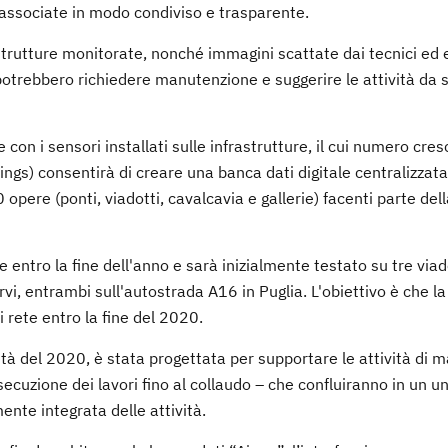
ni associate in modo condiviso e trasparente.
strutture monitorate, nonché immagini scattate dai tecnici ed 
oni potrebbero richiedere manutenzione e suggerire le attività da
on i sensori installati sulle infrastrutture, il cui numero cres
ngs) consentirà di creare una banca dati digitale centralizza
pere (ponti, viadotti, cavalcavia e gallerie) facenti parte dell
 entro la fine dell'anno e sarà inizialmente testato su tre viado
rvi, entrambi sull'autostrada A16 in Puglia. L'obiettivo è che l
 rete entro la fine del 2020.
metà del 2020, è stata progettata per supportare le attività di
esecuzione dei lavori fino al collaudo – che confluiranno in un u
nte integrata delle attività.