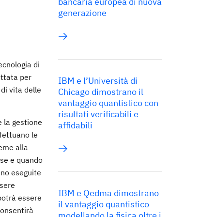
bancaria europea di nuova
generazione
ecnologia di
ettata per
IBM e l’Università di
di vita delle
Chicago dimostrano il
vantaggio quantistico con
risultati verificabili e
e la gestione
affidabili
ffettuano le
ieme alla
 se e quando
nno eseguite
ssere
IBM e Qedma dimostrano
 potrà essere
il vantaggio quantistico
 consentirà
modellando la fisica oltre i