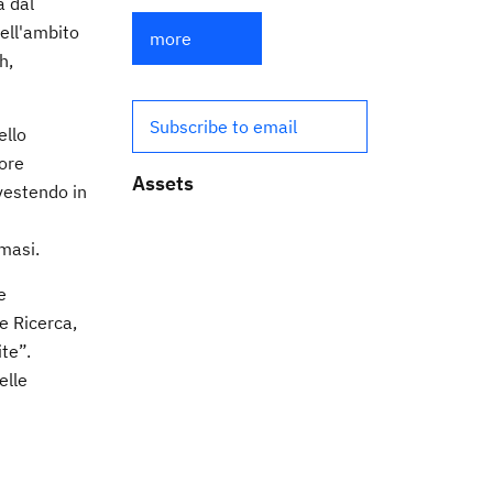
a dal
Nell'ambito
more
h,
Subscribe to email
ello
tore
Assets
nvestendo in
omasi.
e
e Ricerca,
te”.
elle