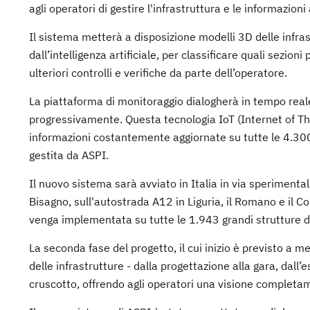
agli operatori di gestire l'infrastruttura e le informazio
Il sistema metterà a disposizione modelli 3D delle infra
dall’intelligenza artificiale, per classificare quali sezi
ulteriori controlli e verifiche da parte dell’operatore.
La piattaforma di monitoraggio dialogherà in tempo reale c
progressivamente. Questa tecnologia IoT (Internet of Thi
informazioni costantemente aggiornate su tutte le 4.300 o
gestita da ASPI.
Il nuovo sistema sarà avviato in Italia in via sperimentale
Bisagno, sull'autostrada A12 in Liguria, il Romano e il Co
venga implementata su tutte le 1.943 grandi strutture di
La seconda fase del progetto, il cui inizio è previsto a 
delle infrastrutture - dalla progettazione alla gara, dall’
cruscotto, offrendo agli operatori una visione completame