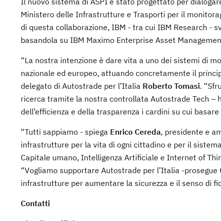
Il nuovo sistema di ASPI è stato progettato per dialogare
Ministero delle Infrastrutture e Trasporti per il monitorag
di questa collaborazione, IBM - tra cui IBM Research - sv
basandola su IBM Maximo Enterprise Asset Managemen
“La nostra intenzione è dare vita a uno dei sistemi di mo
nazionale ed europeo, attuando concretamente il principi
delegato di Autostrade per l’Italia
Roberto Tomasi
. “Sfr
ricerca tramite la nostra controllata Autostrade Tech – 
dell’efficienza e della trasparenza i cardini su cui basa
“Tutti sappiamo - spiega
Enrico Cereda
, presidente e a
infrastrutture per la vita di ogni cittadino e per il sis
Capitale umano, Intelligenza Artificiale e Internet of Thi
“Vogliamo supportare Autostrade per l’Italia -prosegue 
infrastrutture per aumentare la sicurezza e il senso di fid
Contatti