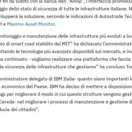
 fin da subito con la banca dati “Ainop”, l’interfaccia promoss
gio dello stato di sicurezza di tutte le infrastrutture italiane. 
ilupperà la soluzione, secondo le indicazioni di Autostrade Tec
t e
Maximo Asset Monitor
.
nitoraggio e manutenzione delle infrastrutture più evoluti a liv
o di smart road stabilito dal MIT” ha dichiarato l’amministra
uttando le tecnologie più avanzate disponibili sul mercato, e i
ha continuato - vogliamo realizzare una piattaforma che faccia
re la sicurezza delle infrastrutture che gestiamo” ha concluso T
mministratore delegato di IBM Italia- quanto siano importanti l
tema economico del Paese. IBM ha deciso di mettere a disposizion
ngs per migliorare il modo in cui queste strutture vengono gesti
Cereda- nel migliorare i processi di manutenzione e gestione d
ucia dei cittadini”.