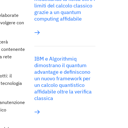
limiti del calcolo classico
grazie a un quantum
elaborate
computing affidabile
 svolgere con
cerà
ta contenente
a rete
IBM e Algorithmiq
dimostrano il quantum
advantage e definiscono
tti: il
un nuovo framework per
a tecnologia
un calcolo quantistico
affidabile oltre la verifica
classica
 manutenzione
nico