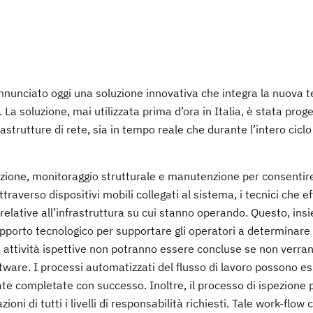
annunciato oggi una soluzione innovativa che integra la nuova t
 La soluzione, mai utilizzata prima d’ora in Italia, è stata prog
astrutture di rete, sia in tempo reale che durante l’intero ciclo 
spezione, monitoraggio strutturale e manutenzione per consentir
ttraverso dispositivi mobili collegati al sistema, i tecnici che e
relative all’infrastruttura su cui stanno operando. Questo, ins
pporto tecnologico per supportare gli operatori a determinare
 attività ispettive non potranno essere concluse se non verra
oftware. I processi automatizzati del flusso di lavoro possono e
ate completate con successo. Inoltre, il processo di ispezione
ioni di tutti i livelli di responsabilità richiesti. Tale work-flow