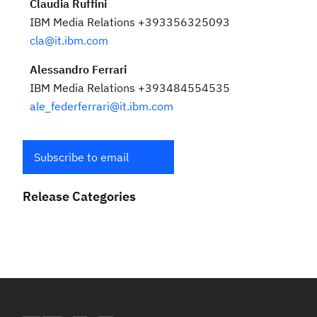
Claudia Ruffini
IBM Media Relations +393356325093
cla@it.ibm.com
Alessandro Ferrari
IBM Media Relations +393484554535
ale_federferrari@it.ibm.com
Subscribe to email
Release Categories