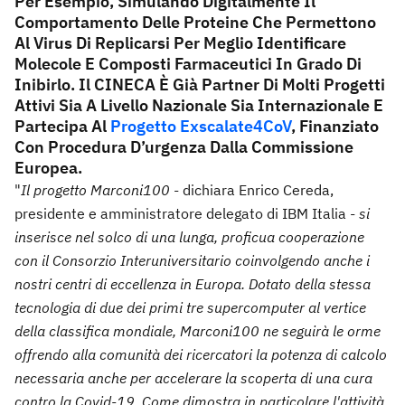
Per Esempio, Simulando Digitalmente Il
Comportamento Delle Proteine Che Permettono
Al Virus Di Replicarsi Per Meglio Identificare
Molecole E Composti Farmaceutici In Grado Di
Inibirlo. Il CINECA È Già Partner Di Molti Progetti
Attivi Sia A Livello Nazionale Sia Internazionale E
Partecipa Al
Progetto Exscalate4CoV
, Finanziato
Con Procedura D’urgenza Dalla Commissione
Europea.
"
Il progetto Marconi100
- dichiara Enrico Cereda,
presidente e amministratore delegato di IBM Italia -
si
inserisce nel solco di una lunga, proficua cooperazione
con il Consorzio Interuniversitario coinvolgendo anche i
nostri centri di eccellenza in Europa.
Dotato della stessa
tecnologia di due dei primi tre supercomputer al vertice
della classifica mondiale, Marconi100 ne seguirà le orme
offrendo alla comunità dei ricercatori la potenza di calcolo
necessaria anche per accelerare la scoperta di una cura
contro la Covid-19. Come dimostra in particolare l'attività