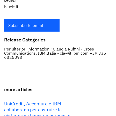
BlueIT
blueit.it
Subscribe to email
Release Categories
Per ulteriori informazioni: Claudia Ruffini - Cross
Communications, IBM Italia - cla@it.ibm.com +39 335
6325093
more articles
UniCredit, Accenture e IBM
collaborano per costruire la
piattaforma bancaria europea di