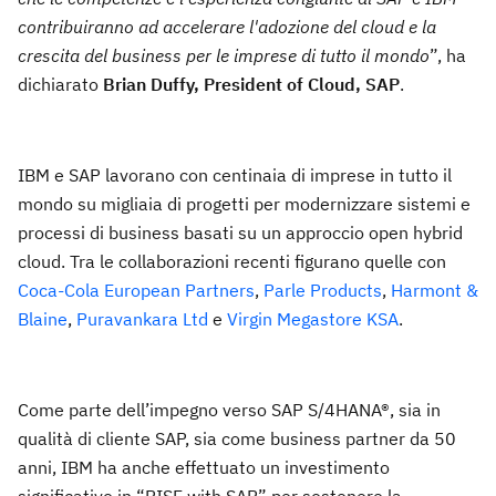
contribuiranno ad accelerare l'adozione del cloud e la
crescita del business per le imprese di tutto il mondo
”, ha
dichiarato
Brian Duffy, President of Cloud, SAP
.
IBM e SAP lavorano con centinaia di imprese in tutto il
mondo su migliaia di progetti per modernizzare sistemi e
processi di business basati su un approccio open hybrid
cloud. Tra le collaborazioni recenti figurano quelle con
Coca-Cola European Partners
,
Parle Products
,
Harmont &
Blaine
,
Puravankara Ltd
e
Virgin Megastore KSA
.
Come parte dell’impegno verso SAP S/4HANA®, sia in
qualità di cliente SAP, sia come business partner da 50
anni, IBM ha anche effettuato un investimento
significativo in “RISE with SAP” per sostenere la