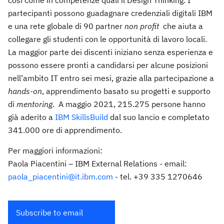
così come in competenze quali il Design Thinking. I
partecipanti possono guadagnare credenziali digitali IBM
e una rete globale di 90 partner
non profit
che aiuta a
collegare gli studenti con le opportunità di lavoro locali.
La maggior parte dei discenti iniziano senza esperienza e
possono essere pronti a candidarsi per alcune posizioni
nell’ambito IT entro sei mesi, grazie alla partecipazione a
hands-on
, apprendimento basato su progetti e supporto
di
mentoring
. A maggio 2021, 215.275 persone hanno
già aderito a
IBM SkillsBuild
dal suo lancio e completato
341.000 ore di apprendimento.
Per maggiori informazioni:
Paola Piacentini – IBM External Relations - email:
paola_piacentini@it.ibm.com
- tel. +39 335 1270646
Subscribe to email