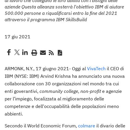
di lavoro che collegano le loro abilità con i bisogni delle
aziende Questa alleanza sosterrà l'obiettivo IBM di aiutare
500.000 persone a riqualificarsi entro la fine del 2021
attraverso il programma IBM SkillsBuild
17 giu 2021
ARMONK, N.Y., 17 giugno 2021- Oggi al
VivaTech
il CEO di
IBM (NYSE: IBM) Arvind Krishna ha annunciato una nuova
collaborazione con 30 organizzazioni nel mondo tra cui
enti goverantivi,
community college
,
non-profit
e agenzie
per l’impiego, focalizzata al miglioramento delle
competenze e dell'occupabilità delle popolazioni meno
abbienti.
Secondo il World Economic Forum,
colmare
il divario delle