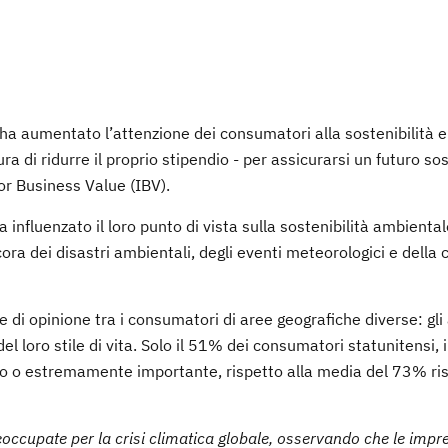
 aumentato l’attenzione dei consumatori alla sostenibilità e
ra di ridurre il proprio stipendio - per assicurarsi un futuro sos
or Business Value (IBV).
nfluenzato il loro punto di vista sulla sostenibilità ambiental
cora dei disastri ambientali, degli eventi meteorologici e della 
e di opinione tra i consumatori di aree geografiche diverse: gli
 loro stile di vita. Solo il 51% dei consumatori statunitensi, i
to o estremamente importante, rispetto alla media del 73% ri
cupate per la crisi climatica globale, osservando che le impre