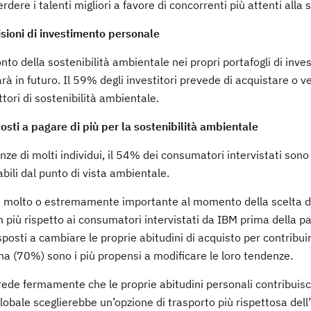
dere i talenti migliori a favore di concorrenti più attenti alla s
isioni di investimento personale
à conto della sostenibilità ambientale nei propri portafogli di inv
à in futuro. Il 59% degli investitori prevede di acquistare o 
tori di sostenibilità ambientale.
posti a pagare di più per la sostenibilità ambientale
e di molti individui, il 54% dei consumatori intervistati sono 
bili dal punto di vista ambientale.
abile molto o estremamente importante al momento della scelta d
in più rispetto ai consumatori intervistati da IBM prima della 
osti a cambiare le proprie abitudini di acquisto per contribuir
na (70%) sono i più propensi a modificare le loro tendenze.
 crede fermamente che le proprie abitudini personali contribuis
obale sceglierebbe un’opzione di trasporto più rispettosa del