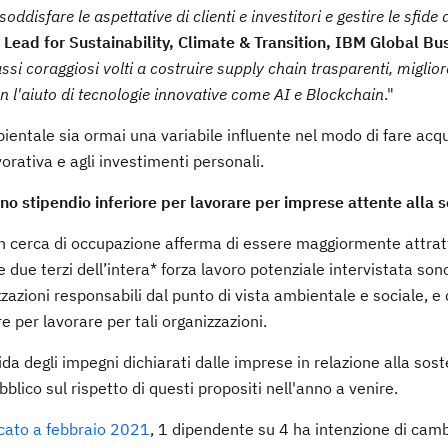
disfare le aspettative di clienti e investitori e gestire le sfide 
 Lead for Sustainability, Climate & Transition, IBM Global Bu
i coraggiosi volti a costruire supply chain trasparenti, miglior
on l'aiuto di tecnologie innovative come AI e Blockchain
."
entale sia ormai una variabile influente nel modo di fare acqu
vorativa e agli investimenti personali.
no stipendio inferiore per lavorare per imprese attente alla s
 in cerca di occupazione afferma di essere maggiormente attrat
e due terzi dell’intera* forza lavoro potenziale intervistata son
zazioni responsabili dal punto di vista ambientale e sociale, e 
e per lavorare per tali organizzazioni.
da degli impegni dichiarati dalle imprese in relazione alla sosten
blico sul rispetto di questi propositi nell'anno a venire.
icato a febbraio 2021
, 1 dipendente su 4 ha intenzione di cam