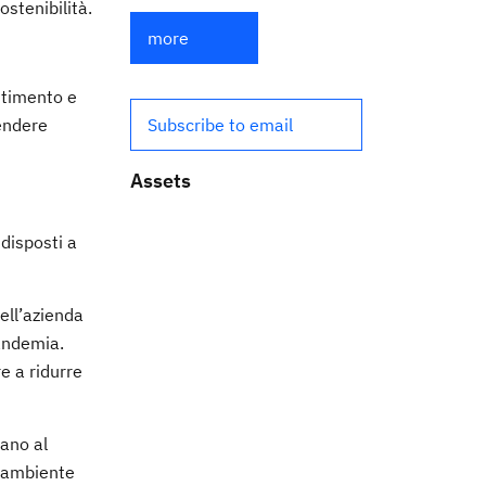
ostenibilità.
more
estimento e
vendere
Subscribe to email
Assets
disposti a
ell’azienda
pandemia.
e a ridurre
cano al
l’ambiente