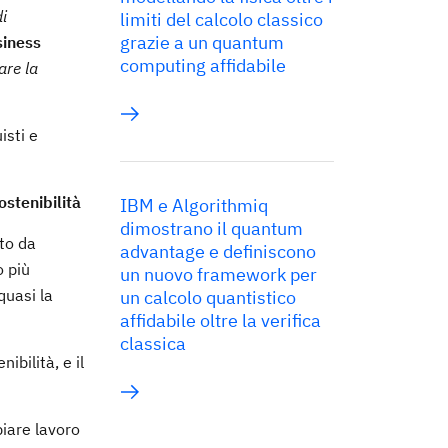
di
limiti del calcolo classico
grazie a un quantum
siness
computing affidabile
are la
isti e
ostenibilità
IBM e Algorithmiq
dimostrano il quantum
to da
advantage e definiscono
o più
un nuovo framework per
quasi la
un calcolo quantistico
affidabile oltre la verifica
classica
ibilità, e il
biare lavoro