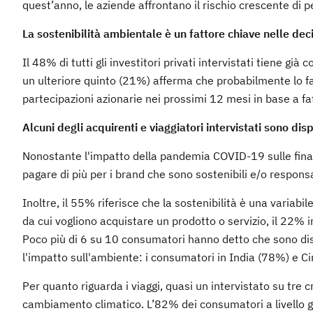
quest’anno, le aziende affrontano il rischio crescente di per
La sostenibilità ambientale è un fattore chiave nelle dec
Il 48% di tutti gli investitori privati intervistati tiene gi
un ulteriore quinto (21%) afferma che probabilmente lo far
partecipazioni azionarie nei prossimi 12 mesi in base a fat
Alcuni degli acquirenti e viaggiatori intervistati sono dis
Nonostante l'impatto della pandemia COVID-19 sulle finanz
pagare di più per i brand che sono sostenibili e/o responsa
Inoltre, il 55% riferisce che la sostenibilità è una vari
da cui vogliono acquistare un prodotto o servizio, il 22% 
Poco più di 6 su 10 consumatori hanno detto che sono disp
l'impatto sull'ambiente: i consumatori in India (78%) e Ci
Per quanto riguarda i viaggi, quasi un intervistato su tre
cambiamento climatico. L’82% dei consumatori a livello gl