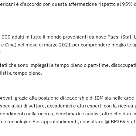
mericani è d'accordo con questa affermazione rispetto al 95% d
.000 adulti in tutto il mondo provenienti da nove Paesi (Stati Un
 e Cina) nel mese di marzo 2021 per comprendere meglio le op
e.
vistati che sono impiegati a tempo pieno o part-time, disoccupat
isti a tempo pieno.
rovati grazie alla posizione di leadership di IBM sia nelle aree
ecialisti di settore, accademici e altri esperti con la ricerca g
rofondimenti nella ricerca, benchmark e analisi, oltre che dati i
tori e tecnologie. Per approfondimenti, consultare @IBMIBV su T