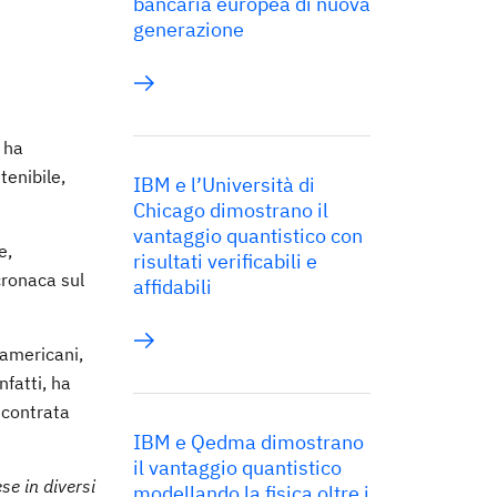
bancaria europea di nuova
generazione
 ha
tenibile,
IBM e l’Università di
Chicago dimostrano il
vantaggio quantistico con
e,
risultati verificabili e
cronaca sul
affidabili
 americani,
nfatti, ha
scontrata
IBM e Qedma dimostrano
il vantaggio quantistico
se in diversi
modellando la fisica oltre i