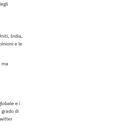
egli
iti, India,
inioni e le
i ma
lobale e i
n grado di
witter