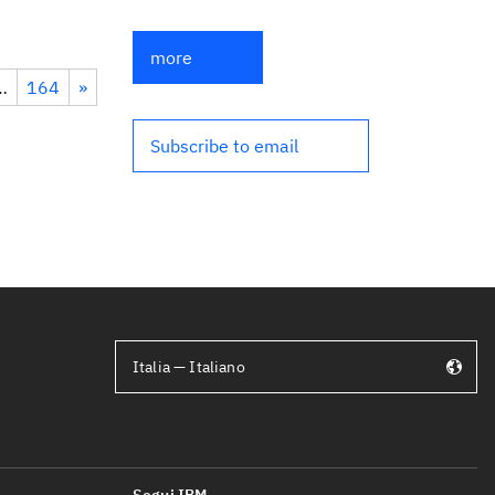
more
…
164
»
Subscribe to email
Italia — Italiano