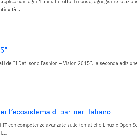
pplicazioni ogni 4 anni. In tutto il mondo, ogni giorno le azie
tinuità...
15”
tati de “I Dati sono Fashion – Vision 2015”, la seconda edizione
r l’ecosistema di partner italiano
isti IT con competenze avanzate sulle tematiche Linux e Open S
E...