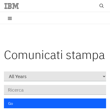
Comunicati stampa
Year
Parole
chiave
Go