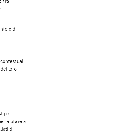
 tra i
ni
nto e di
 contestuali
 dei loro
AI per
per aiutare a
isti di