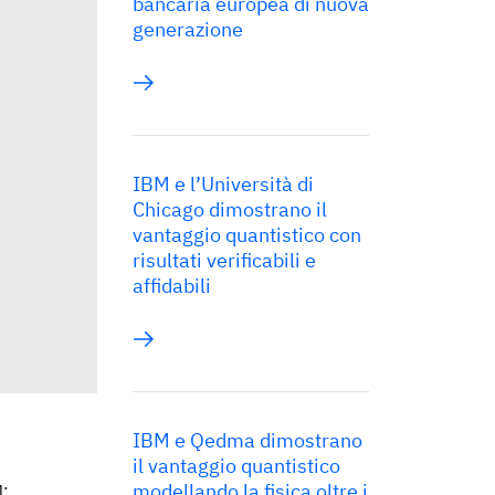
bancaria europea di nuova
generazione
IBM e l’Università di
Chicago dimostrano il
vantaggio quantistico con
risultati verificabili e
affidabili
IBM e Qedma dimostrano
il vantaggio quantistico
modellando la fisica oltre i
M: