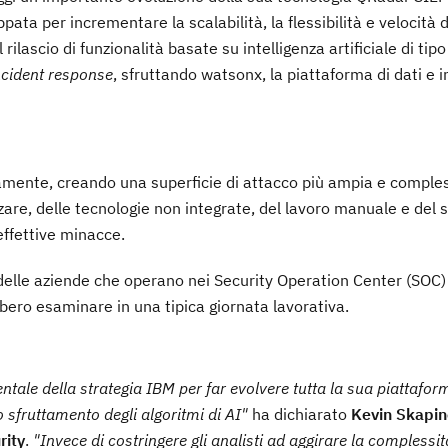
ta per incrementare la scalabilità, la flessibilità e velocità di
l rilascio di funzionalità basate su intelligenza artificiale di tip
incident response
, sfruttando watsonx, la piattaforma di dati e i
idamente, creando una superficie di attacco più ampia e comple
zzare, delle tecnologie non integrate, del lavoro manuale e del 
 effettive minacce.
i delle aziende che operano nei Security Operation Center (SOC
ero esaminare in una tipica giornata lavorativa.
ale della strategia IBM per far evolvere tutta la sua piattafor
no sfruttamento degli algoritmi di AI"
ha dichiarato
Kevin Skapin
rity
.
"Invece di costringere gli analisti ad aggirare la complessit