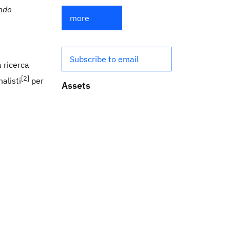
ando
more
Subscribe to email
a ricerca
[2]
alisti
per
Assets