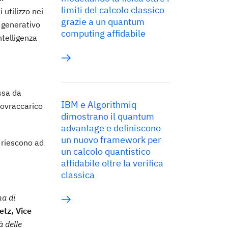
limiti del calcolo classico
 utilizzo nei
grazie a un quantum
o generativo
computing affidabile
ntelligenza
ssa da
IBM e Algorithmiq
sovraccarico
dimostrano il quantum
advantage e definiscono
un nuovo framework per
) riescono ad
un calcolo quantistico
affidabile oltre la verifica
classica
ma di
etz, Vice
à delle