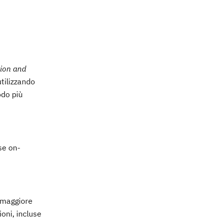
tion and
utilizzando
odo più
se on-
 maggiore
ioni, incluse