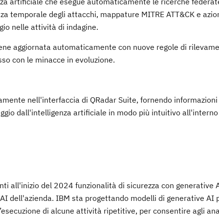
enza artificiale che esegue automaticamente le ricerche federate
nza temporale degli attacchi, mappature MITRE ATT&CK e azio
io nelle attività di indagine.
viene aggiornata automaticamente con nuove regole di rilevame
asso con le minacce in evoluzione.
vamente nell'interfaccia di QRadar Suite, fornendo informazioni
gio dall'intelligenza artificiale in modo più intuitivo all'interno
i all'inizio del 2024 funzionalità di sicurezza con generative 
AI dell'azienda. IBM sta progettando modelli di generative AI 
’esecuzione di alcune attività ripetitive, per consentire agli anal