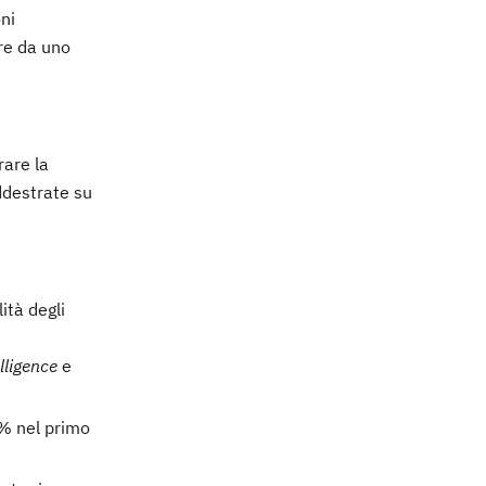
ni
are da uno
rare la
addestrate su
lità degli
elligence
e
5% nel primo