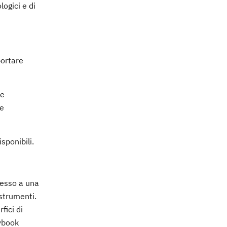
logici e di
portare
he
se
sponibili.
cesso a una
 strumenti.
fici di
aybook