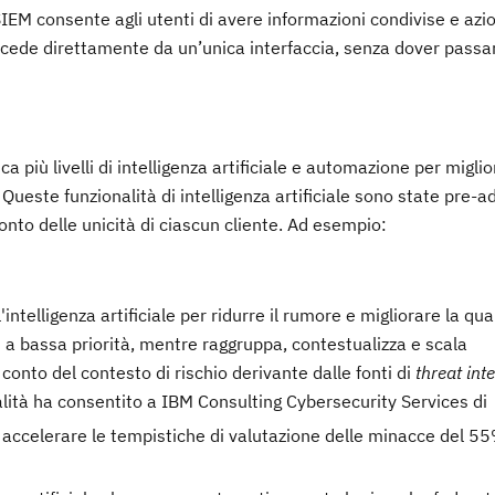
IEM consente agli utenti di avere informazioni condivise e azio
 accede direttamente da un’unica interfaccia, senza dover pass
 più livelli di intelligenza artificiale e automazione per miglio
za. Queste funzionalità di intelligenza artificiale sono state pre-
onto delle unicità di ciascun cliente. Ad esempio:
 l'intelligenza artificiale per ridurre il rumore e migliorare la qua
i a bassa priorità, mentre raggruppa, contestualizza e scala
conto del contesto di rischio derivante dalle fonti di
threat int
nalità ha consentito a IBM Consulting Cybersecurity Services di
i accelerare le tempistiche di valutazione delle minacce del 5