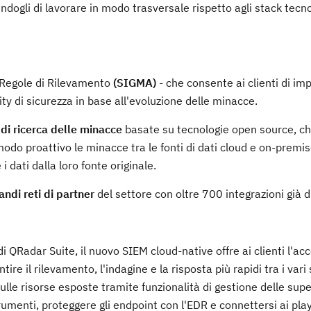
endogli di lavorare in modo trasversale rispetto agli stack tecno
 Regole di Rilevamento
(SIGMA)
- che consente ai clienti di im
 di sicurezza in base all'evoluzione delle minacce.
 di ricerca delle minacce
basate su tecnologie open source, c
 modo proattivo le minacce tra le fonti di dati cloud e on-premi
dati dalla loro fonte originale.
ndi reti di partner
del settore con oltre 700 integrazioni già di
i QRadar Suite, il nuovo SIEM cloud-native offre ai clienti l'ac
e il rilevamento, l'indagine e la risposta più rapidi tra i vari
lle risorse esposte tramite funzionalità di gestione delle super
trumenti, proteggere gli endpoint con l'EDR e connettersi ai pl