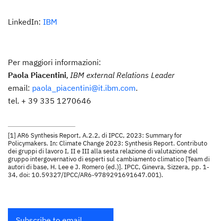
LinkedIn:
IBM
Per maggiori informazioni:
Paola Piacentini
,
IBM external Relations Leader
email:
paola_piacentini@it.ibm.com
.
tel. + 39 335 1270646
[1] AR6 Synthesis Report, A.2.2, di IPCC, 2023: Summary for
Policymakers. In: Climate Change 2023: Synthesis Report. Contributo
dei gruppi di lavoro I, II e III alla sesta relazione di valutazione del
gruppo intergovernativo di esperti sul cambiamento climatico [Team di
autori di base, H. Lee e J. Romero (ed.)]. IPCC, Ginevra, Sizzera, pp. 1-
34, doi: 10.59327/IPCC/AR6-9789291691647.001).
Subscribe to email