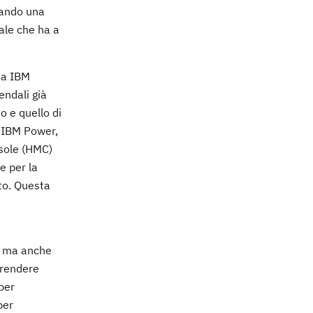
grando una
ale che ha a
rma IBM
endali già
o e quello di
r IBM Power,
sole (HMC)
e per la
ato. Questa
a, ma anche
 rendere
per
per