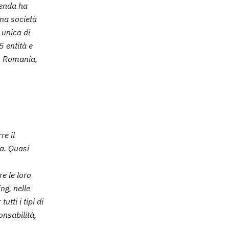
ienda ha
una società
 unica di
5 entità e
a, Romania,
re il
ia. Quasi
e le loro
ng, nelle
utti i tipi di
onsabilità,