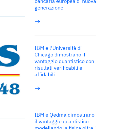
bancaria europea di nuova
generazione
IBM e l’Università di
Chicago dimostrano il
vantaggio quantistico con
risultati verificabili e
affidabili
IBM e Qedma dimostrano
il vantaggio quantistico
modellando la fisica oltre i