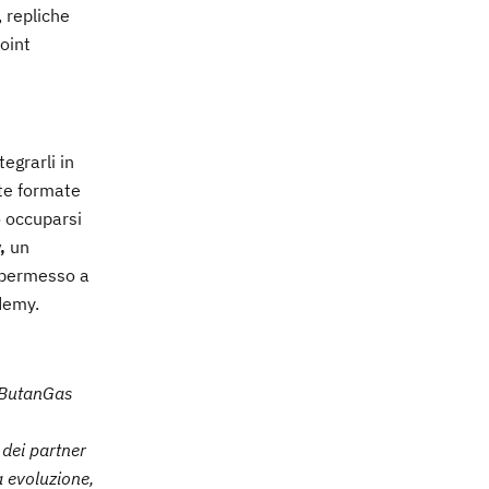
, repliche
oint
egrarli in
te formate
o occuparsi
,
un
a permesso a
demy.
o ButanGas
 dei partner
a evoluzione,