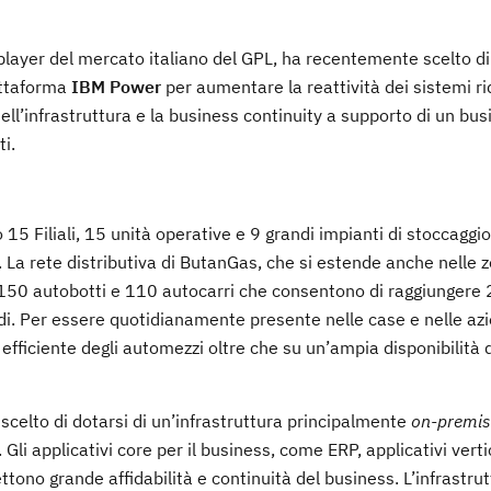
player del mercato italiano del GPL, ha recentemente scelto di
iattaforma
IBM Power
per aumentare la reattività dei sistemi r
dell’infrastruttura e la business continuity a supporto di un bus
i.
 15 Filiali, 15 unità operative e 9 grandi impianti di stoccaggio
. La rete distributiva di ButanGas, che si estende anche nelle z
 di 150 autobotti e 110 autocarri che consentono di raggiunger
andi. Per essere quotidianamente presente nelle case e nelle az
ficiente degli automezzi oltre che su un’ampia disponibilità d
scelto di dotarsi di un’infrastruttura principalmente
on-premis
. Gli applicativi core per il business, come ERP, applicativi verti
ttono grande affidabilità e continuità del business. L’infrastru