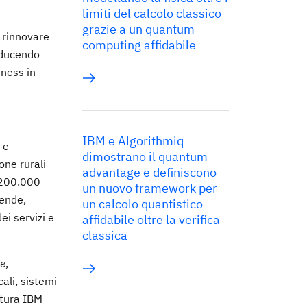
limiti del calcolo classico
grazie a un quantum
 rinnovare
computing affidabile
iducendo
iness in
IBM e Algorithmiq
 e
dimostrano il quantum
one rurali
advantage e definiscono
e 200.000
un nuovo framework per
iende,
un calcolo quantistico
ei servizi e
affidabile oltre la verifica
classica
e
,
cali, sistemi
ttura IBM