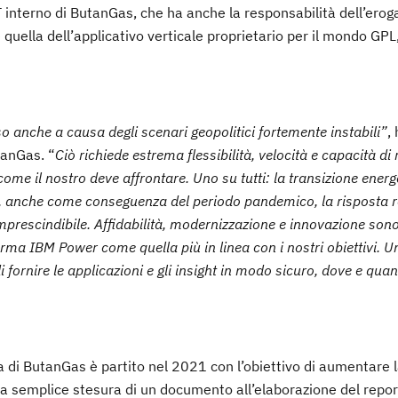
 interno di ButanGas, che ha anche la responsabilità dell’erog
é quella dell’applicativo verticale proprietario per il mondo GPL
 anche a causa degli scenari geopolitici fortemente instabili”
,
tanGas. “
Ciò richiede estrema flessibilità, velocità e capacità di 
ome il nostro deve affrontare. Uno su tutti: la transizione energ
e, anche come conseguenza del periodo pandemico, la risposta re
imprescindibile. Affidabilità, modernizzazione e innovazione sono
orma IBM Power come quella più in linea con i nostri obiettivi. U
di fornire le applicazioni e gli insight in modo sicuro, dove e qua
a di ButanGas è partito nel 2021 con l’obiettivo di aumentare l
la semplice stesura di un documento all’elaborazione del repor