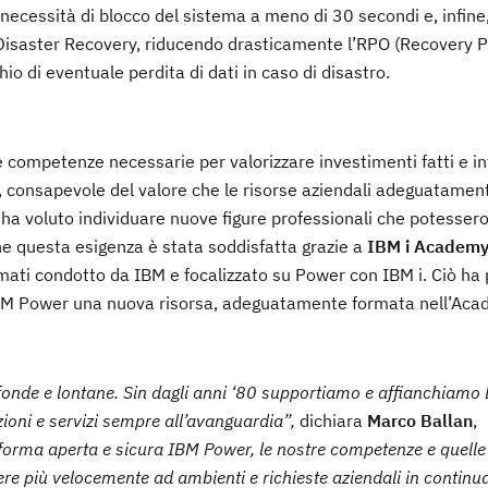
 necessità di blocco del sistema a meno di 30 secondi e, infine
 di Disaster Recovery, riducendo drasticamente l’RPO (Recovery P
io di eventuale perdita di dati in caso di disastro.
competenze necessarie per valorizzare investimenti fatti e int
 consapevole del valore che le risorse aziendali adeguatamen
 ha voluto individuare nuove figure professionali che potesser
he questa esigenza è stata soddisfatta grazie a
IBM i Academy
omati condotto da IBM e focalizzato su Power con IBM i. Ciò h
IBM Power una nuova risorsa, adeguatamente formata nell’Aca
fonde e lontane. Sin dagli anni ‘80 supportiamo e affianchiam
zioni e servizi sempre all’avanguardia”,
dichiara
Marco Ballan
,
taforma aperta e sicura IBM Power, le nostre competenze e quelle
ere più velocemente ad ambienti e richieste aziendali in continu