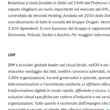
ButanGas è stata fondata in Italia nel 1948 dal Professor G
saputo ritagliarsi un ruolo importante nel mercato del GPL,
controllata da Veroniki Holding, fondata nel 2010 dalla Dot
coordinamento di tutte le società del Gruppo Dragan. Veron
1.420 dipendenti. Il core business del Gruppo è rappresenta
Germania, Polonia, Serbia e Austria. Per maggiori informaz
IBM
IBM è provider globale leader nel cloud ibrido, nell’AI e nei 
massimo vantaggio dai dati, snellire i processi aziendali, rid
3.800 organizzazioni, tra enti governativi e aziende, operanti
telecomunicazioni e l'assistenza sanitaria, si affidano alla
trasformazioni digitali in modo rapido, efficiente e sicuro.
soluzioni cloud specifiche per settore d'industria e nei servizi
organizzazioni. Tutto questo è sostenuto dall’impegno che I
inclusività e servizio al cliente. Per ulteriori informazioni,
w