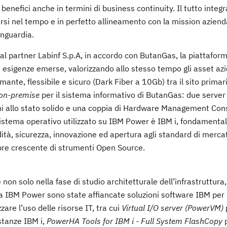
 benefici anche in termini di business continuity. Il tutto inte
ersi nel tempo e in perfetto allineamento con la mission aziend
anguardia.
dal partner Labinf S.p.A, in accordo con ButanGas, la piattafo
e esigenze emerse, valorizzando allo stesso tempo gli asset azi
nte, flessibile e sicuro (Dark Fiber a 10Gb) tra il sito primari
on-premise
per il sistema informativo di ButanGas: due serve
 allo stato solido e una coppia di Hardware Management Con
Il sistema operativo utilizzato su IBM Power è IBM i, fondamental
lidità, sicurezza, innovazione ed apertura agli standard di merc
pre crescente di strumenti Open Source.
on solo nella fase di studio architetturale dell’infrastruttur
gia IBM Power sono state affiancate soluzioni software IBM per
zare l’uso delle risorse IT, tra cui
Virtual I/O server (PowerVM)
istanze IBM i,
PowerHA Tools for IBM i - Full System FlashCopy