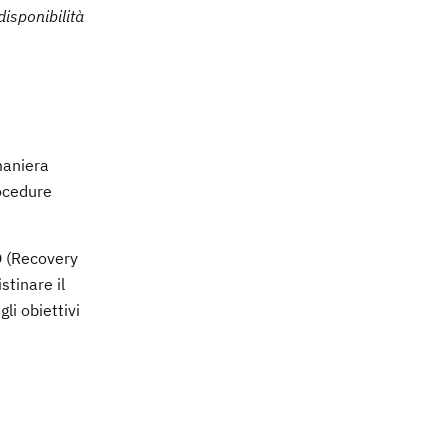
disponibilità
 maniera
rocedure
O (Recovery
stinare il
li obiettivi