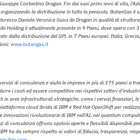
iuseppe Costantino Dragan. Fin dai suoi primi anni di vita, l’Az
 organizzando la distribuzione in tutta la penisola. ButanGas è 
toressa Daniela Veronica Gusa de Dragan in qualità di struttura
iki Holding è attualmente presente in 9 Paesi, dove opera con 3
to dalla distribuzione del GPL in 7 Paesi europei: Italia, Greci
ioni:
www.butangas.it
servizi di consulenza e aiuta le imprese in più di 175 paesi a trar
urre i costi ed essere competitive nei rispettivi settori d'industr
 in aree infrastrutturali strategiche, come i servizi finanziari, le
 piattaforma cloud ibrida di IBM e Red Hat OpenShift per realizzar
 Le innovazioni rivoluzionarie di IBM nell'AI, nel quantum computi
 di consulenza offrono opzioni aperte e flessibili disponibili per t
BM ha da sempre rispetto ai valori di fiducia, trasparenza, resp
ww.ibm.com