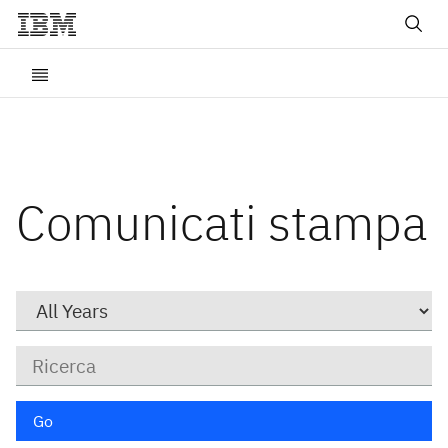
Comunicati stampa
Year
Parole
chiave
Go