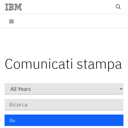
Comunicati stampa
Year
Parole
chiave
Go