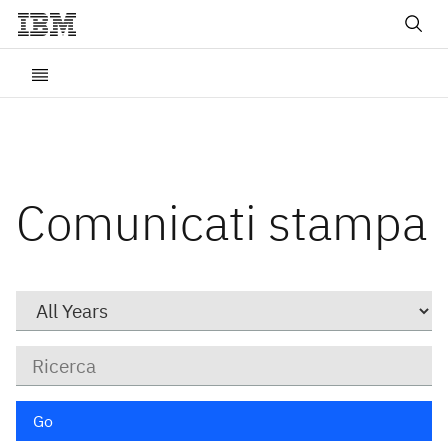
Comunicati stampa
Year
Parole
chiave
Go