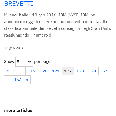
BREVETTI
Milano, Italia - 13 gen 2016: IBM (NYSE: IBM) ha
annunciato oggi di essere ancora una volta in testa alla
classifica annuale dei brevetti conseguiti negli Stati Uniti,
raggiungendo il numero di...
13 gen 2016
Show
per page
5
«
1
…
119
120
121
122
123
124
125
…
164
»
more articles