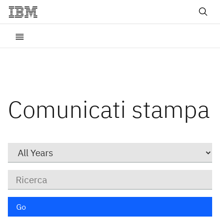
Comunicati stampa
Year
Parole
chiave
Go