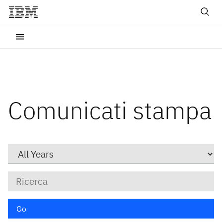
Comunicati stampa
Year
Parole
chiave
Go