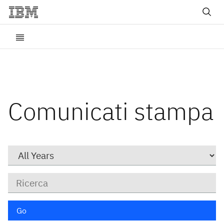
Comunicati stampa
Year
Parole
chiave
Go